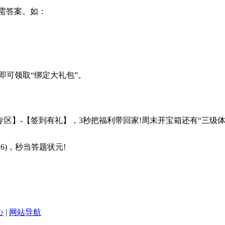
需答案。如：
可领取“绑定大礼包”。
】-【签到有礼】，3秒把福利带回家!周末开宝箱还有“三级体
)，秒当答题状元!
心
|
网站导航