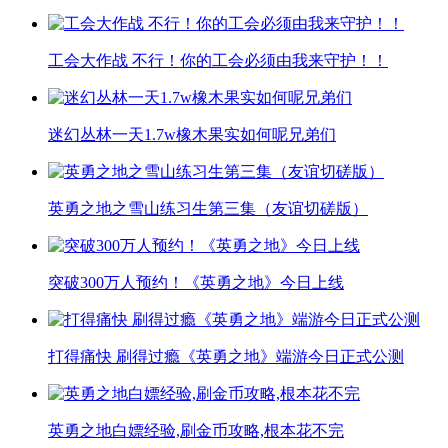
工会大作战 不行！你的工会必须由我来守护！！
迷幻丛林一天1.7w橡木果实如何呢兄弟们
英勇之地之雪山练习生第三集（友谊切磋版）
突破300万人预约！《英勇之地》今日上线
打得痛快 刷得过瘾《英勇之地》端游今日正式公测
英勇之地白嫖经验,刷金币攻略,根本花不完