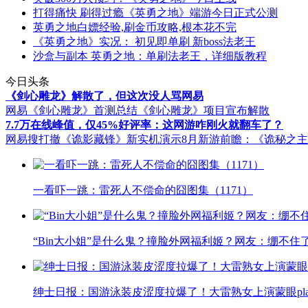
打得痛快 刷得过瘾《英勇之地》端游今日正式公测
英勇之地白嫖经验,刷金币攻略,根本花不完
《英勇之地》实况： 初见即单刷 新boss法老王
沙盒与副本 英勇之地：单刷法老王，详细版教程
今日头条
《剑心雕龙》解散了，但这次没人骂网易
网易《剑心雕龙》首测总结
《剑心雕龙》项目宣布解散
7.7万在线峰值，仅45%好评率：这网游咋刚火就翻车了？
网易搜打撤《诡影藏锋》新实机演示
8月新游前瞻：《诡秘之
一看吓一跳：雷死人不偿命的囧图集（1171）
“Bin大小姐”是什么鬼？撞脸外网福利姬？网友：绷不住
绅士日报：国游泳装皮涩度拉爆了！大雷熟女上演蒙眼pla