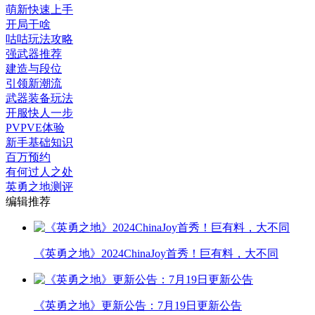
萌新快速上手
开局干啥
咕咕玩法攻略
强武器推荐
建造与段位
引领新潮流
武器装备玩法
开服快人一步
PVPVE体验
新手基础知识
百万预约
有何过人之处
英勇之地测评
编辑推荐
《英勇之地》2024ChinaJoy首秀！巨有料，大不同
《英勇之地》更新公告：7月19日更新公告