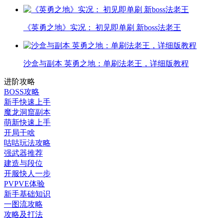
《英勇之地》实况： 初见即单刷 新boss法老王
沙盒与副本 英勇之地：单刷法老王，详细版教程
进阶攻略
BOSS攻略
新手快速上手
魔龙洞窟副本
萌新快速上手
开局干啥
咕咕玩法攻略
强武器推荐
建造与段位
开服快人一步
PVPVE体验
新手基础知识
一图流攻略
攻略及打法