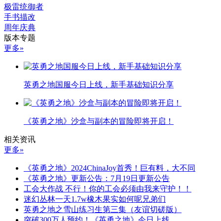
极雷统御者
手书描改
周年庆典
版本专题
更多»
英勇之地国服今日上线，新手基础知识分享
《英勇之地》沙盒与副本的冒险即将开启！
相关资讯
更多»
《英勇之地》2024ChinaJoy首秀！巨有料，大不同
《英勇之地》更新公告：7月19日更新公告
工会大作战 不行！你的工会必须由我来守护！！
迷幻丛林一天1.7w橡木果实如何呢兄弟们
英勇之地之雪山练习生第三集（友谊切磋版）
突破300万人预约！《英勇之地》今日上线