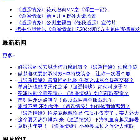
《逍遥情缘》花式虐狗MV之《浮生一记》
《逍遥情缘》新区开区野外火爆场景
《逍遥情缘》公测主题曲《任我逍遥》宣传片
携手小旭音乐《逍遥情缘》7.20公测官方主题曲震撼首发
最新新闻
更多»
·
好端端的长安城为何群魔乱舞？《逍遥情缘》仙魔争霸
·
做梦都想要的双特效+单特技装备，让你一次看个够
·
《逍遥情缘》最奇怪的地图 失落之城竟会昼夜交替？
·
单身汉也能享天伦之乐《逍遥情缘》如何种孩子？
·
帮派技能全靠帮贡点 《逍遥情缘》如何获取帮贡？
·
国标队永远滴神？！西瓜战队再夺服战冠军
·
累觉不爱 不如放手 《逍遥情缘》如何体面地离婚？
·
《逍遥情缘》给爱宠佩戴饰品 气质不仅变了，实力还大
·
这个夏天热到爆炸 来《逍遥情缘》下海抓鱼有趣又解暑
·
莫欺少年穷！ 《逍遥情缘》小神兽成长之旅让人惊叹
图片壁纸