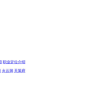
绍
职业定位介绍
殿
火云洞
天策府