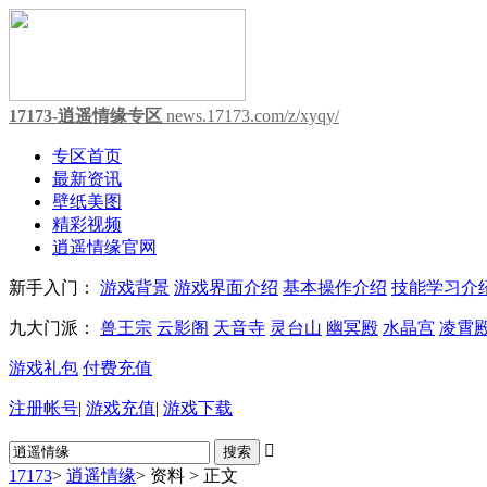
17173-逍遥情缘专区
news.17173.com/z/xyqy/
专区首页
最新资讯
壁纸美图
精彩视频
逍遥情缘官网
新手入门：
游戏背景
游戏界面介绍
基本操作介绍
技能学习介
九大门派：
兽王宗
云影阁
天音寺
灵台山
幽冥殿
水晶宫
凌霄
游戏礼包
付费充值
注册帐号
|
游戏充值
|
游戏下载

17173
>
逍遥情缘
>
资料
>
正文