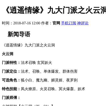
《逍遥情缘》九大门派之火云
时间：2018-07-16 12:00
作者：
官网
手机订阅
神评论
新闻导语
《逍遥情缘》九大门派之火云洞
火云洞
门派特性：
法术召唤 玄冥妖火
门派定位：
法术、召唤、单体爆发、群体伤害
可选角色：
狐小白、魔九幽、媚灵姬、夜罗刹
特色技能：
凤火燎原、火灵召唤、冥火爆轰、妖术
门派师傅：