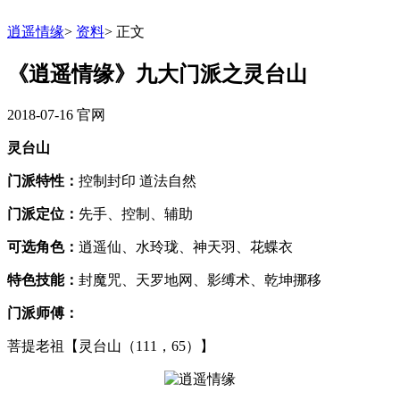
逍遥情缘
>
资料
>
正文
《逍遥情缘》九大门派之灵台山
2018-07-16
官网
灵台山
门派特性：
控制封印 道法自然
门派定位：
先手、控制、辅助
可选角色：
逍遥仙、水玲珑、神天羽、花蝶衣
特色技能：
封魔咒、天罗地网、影缚术、乾坤挪移
门派师傅：
菩提老祖【灵台山（111，65）】