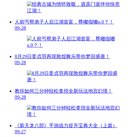
人前丐帮弟子人后江湖首富，尊嘟假嘟o.0？！
09-28
8月29日姜贞羽再现敦煌舞乐带你梦回盛唐！
09-28
教你如何三分钟轻松拿捏全新玩法地宫幻境！
09-28
《新天龙八部》手游战力提升宝典大全（上篇）
09-27