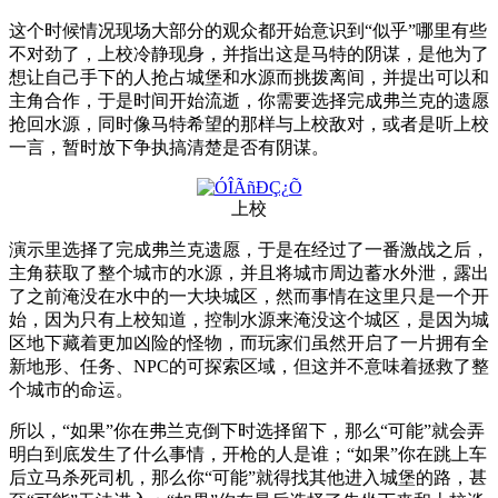
这个时候情况现场大部分的观众都开始意识到“似乎”哪里有些
不对劲了，上校冷静现身，并指出这是马特的阴谋，是他为了
想让自己手下的人抢占城堡和水源而挑拨离间，并提出可以和
主角合作，于是时间开始流逝，你需要选择完成弗兰克的遗愿
抢回水源，同时像马特希望的那样与上校敌对，或者是听上校
一言，暂时放下争执搞清楚是否有阴谋。
上校
演示里选择了完成弗兰克遗愿，于是在经过了一番激战之后，
主角获取了整个城市的水源，并且将城市周边蓄水外泄，露出
了之前淹没在水中的一大块城区，然而事情在这里只是一个开
始，因为只有上校知道，控制水源来淹没这个城区，是因为城
区地下藏着更加凶险的怪物，而玩家们虽然开启了一片拥有全
新地形、任务、NPC的可探索区域，但这并不意味着拯救了整
个城市的命运。
所以，“如果”你在弗兰克倒下时选择留下，那么“可能”就会弄
明白到底发生了什么事情，开枪的人是谁；“如果”你在跳上车
后立马杀死司机，那么你“可能”就得找其他进入城堡的路，甚