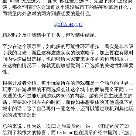
至“可能”无法进入；“如果”你在最后选择了先坐下来和上校谈
谈，那么“可能”你会知道这个淹没城市下的秘密到底是什么，
而城堡内外敌对的两方到底想要的是什么。
精彩吗？反正我猜中了开头，但没猜中结尾。
至少在这个演示里，如此多的可能性环环相扣，着实是非常吸
引我的目光，而且这样虚虚实实的线索暗示，加上要在有限时
间内快速做出选择，也能够给大家带来更多的紧迫感和压力，
在这样的情况下，你就更能够感觉到自己选择的关键性和重要
性。
根据开发者介绍，每个玩家所在的游戏都是一个独立的世界，
玩家们在游戏里的不同选择会让这个城市的面貌完全不同，一
次通关也不过能玩到游戏内50%的内容。游戏只是主线通关的
话，需要20小时左右的时间，而你如果想要体验其他选择下的
城市的话，除了自己再打一遍之外，还可以通过联机到其他玩
家的城市里逛逛。
总的来说，作为这一次E3之旅最后的一站，《消逝的光芒2》
给到了我很大的惊喜，而Techland也在演示介绍中提到，他们