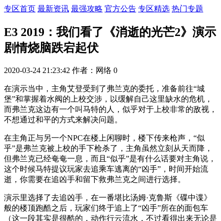
专区首页
最新资讯
最强攻略
官方公告
专区精选
热门专题
E3 2019：我们看了《消逝的光芒2》演示
剧情烧脑跌宕起伏
2020-03-24 21:23:42
作者：网络
0
在演示当中，主角艾登受到了弗兰克的委托，准备前往“城
堡”和掌握着水阀的上校交涉，以缓解自己这里缺水的危机，
而弗兰克这边有一个叫马特的人，似乎对于上校非常的敌视，
不想通过和平的方式来解决问题。
在主角正与另一个NPC在楼上闲聊时，楼下传来枪声，“似
乎”是弗兰克被上校的手下枪杀了，主角虽然立刻从天而降，
但弗兰克已经奄奄一息，而且“似乎”是有什么话要对主角说，
这个时候马特提议玩家去追乘车逃离的“凶手”，时间开始流
逝，你需要在追凶手和留下救弗兰克之间进行选择。
演示里选择了去追凶手，在一番堪比汤姆·克鲁斯《碟中谍》
般的楼顶跑酷之后，玩家们终于追上了“凶手”所在的面包车
（这一段其实是很酷的，动作行云流水，不过看得出来无论是