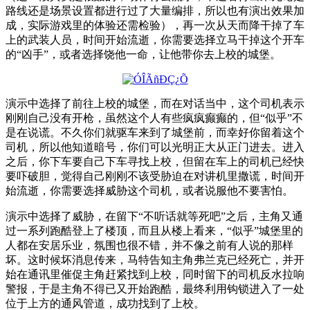
路线还是场景设置都进行过了大量编排，所以也有演出效果加
成，实际游戏里的体验还需检验），再一次从天而降干掉了车
上的武装人员，时间开始流逝，你需要选择立马干掉这个开车
的“凶手”，或者选择饶他一命，让他带你去上校的城堡。
演示中选择了前往上校的城堡，而在对话当中，这个司机表示
刚刚自己没有开枪，虽然这个人有些疯疯癫癫的，但“似乎”不
是在说谎。不久你们就驱车来到了城堡前，而幸好你留着这个
司机，所以他知道暗号，你们可以光明正大从正门进去。进入
之后，你下车要自己下车寻找上校，但留在车上的司机已经快
要吓破胆，觉得自己刚刚不该受胁迫在对讲机里撒谎，时间开
始流逝，你需要选择威胁这个司机，或者说服他不要害怕。
演示中选择了威胁，在留下“不听话就等死吧”之后，主角又通
过一系列跑酷登上了楼顶，而且从楼上看来，“似乎”城堡里的
人都在安居乐业，氛围也很不错，并不像之前有人说的那样
坏。这时候坏消息传来，马特告知主角弗兰克已经死亡，并开
始在通讯里催促主角赶紧找到上校，同时留下的司机反水拉响
警报，于是主角不得已又开始跑酷，最终利用钩锁进入了一处
位于上方的通风管道，成功找到了上校。