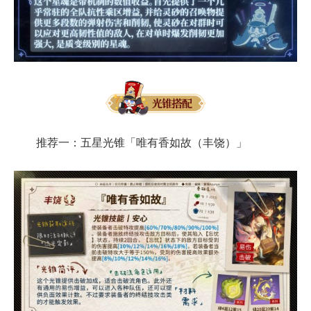
推荐一：五星光锥「唯有香如故（丰饶）」