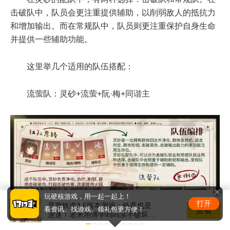
击破队中，队员会更注重提供辅助，以削弱敌人的抵抗力
和增加输出。而在常规队中，队员则更注重保护自身生命
并提供一些辅助功能。
这里举几个适用的队伍搭配：
流萤队：灵砂+流萤+阮·梅+同谐主
玩硬核游戏，用一起一起上！
打开
星穹铁道3.6版本测评：铁幕也是
查看
看资讯、找游戏、领礼包更方便！
迷迷！老米用博学呜呜亲手破坏社
区环境！