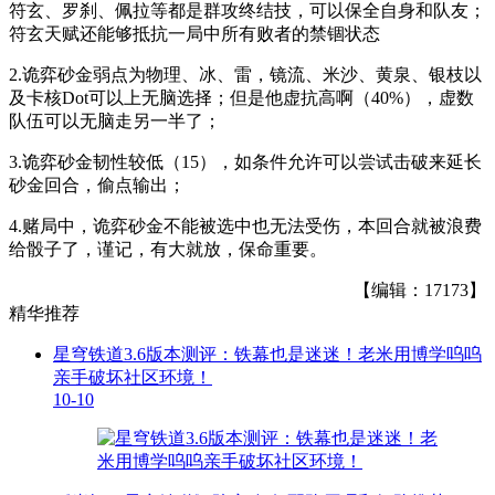
符玄、罗刹、佩拉
等都是群攻终结技，可以保全自身和队友；
符玄天赋还能够抵抗一局中所有败者的禁锢状态
2.诡弈砂金弱点为物理、冰、雷，
镜流、米沙、黄泉、银枝以
及卡核Dot可以上无脑选择
；但是他虚抗高啊（40%），虚数
队伍可以无脑走另一半了；
3.诡弈砂金韧性较低（15），如条件允许可以尝试击破来延长
砂金回合，偷点输出；
4.赌局中，诡弈砂金不能被选中也无法受伤，本回合就被浪费
给骰子了，谨记，有大就放，保命重要。
【编辑：17173】
精华推荐
星穹铁道3.6版本测评：铁幕也是迷迷！老米用博学呜呜
亲手破坏社区环境！
10-10