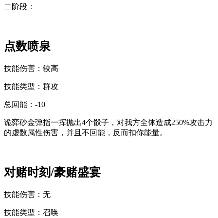
二阶段：
点数喷泉
技能伤害：
较高
技能类型：
群攻
总回能：
-10
诡弈砂金弹指一挥抛出4个骰子，对我方全体造成
250%攻击力
的
虚数属性
伤害
，并且不回能，反而扣你能量。
对赌时刻/豪赌盛宴
技能伤害：
无
技能类型：
召唤