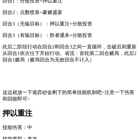
回合1：
分散投资+押以重注
回合2：
点数喷泉+豪赌盛宴
回合3（无输目标）：
押以重注+分散投资
回合3（有输目标）：
胜者通杀+分散投资
此后二阶段行动
在
回合2和回合3
之间一直循环
，击破后则重新
从回合1依次往下开始行动。
省流：
首轮第二回合赌局，此后2
回合1赌局
（赌局回合为无效回合不计入）
这边就放一下诡弈砂金剩下的简单技能机制吧~
注意一下伤害
和回能即可~
押以重注
技能伤害：
中
技能类型：
单攻