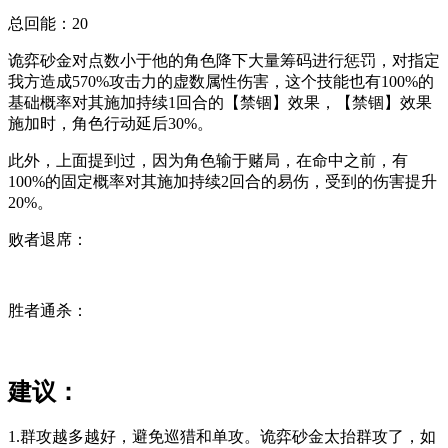
总回能：
20
诡弈砂金对点数小于他的角色降下大量筹码进行惩罚，对指定
我方造成
570%攻击力的
虚数属性
伤害
，这个技能也有
100%的
基础概率
对其施加持续1回合的【禁锢】效果，【禁锢】效果
施加时，
角色行动延后30%。
此外，上面提到过，因为角色输于赌局，在命中之前，有
100%的固定概率
对其施加持续2回合的
易伤
，
受到的伤害提升
20%
。
败者退席：
胜者通杀：
建议：
1.群攻越多越好，避免巡猎和单攻。
诡弈砂金太抬群攻了，
如