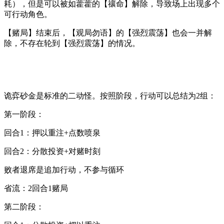
耗），但是可以被如藿藿的【禳命】解除，导致场上出现多个
可行动角色。
【赌局】结束后，【观局勿语】的【强烈震荡】也会一并解
除，不存在轮到【强烈震荡】的情况。
诡弈砂金是
标准的二动怪
。按照阶段，行动可以总结为2组：
第一阶段：
回合1：
押以重注+点数喷泉
回合2：
分散投资+对赌时刻
败者退席
是追加行动，不参与循环
省流：
2回合1赌局
第二阶段：