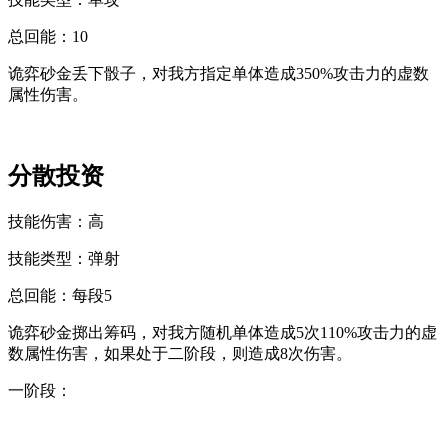
总回能：
10
诡弈砂金丢下骰子，对我方指定单体造成
350%攻击力的
虚数
属性
伤害
。
分散投资
技能伤害：
高
技能类型：
弹射
总回能：
每段5
诡弈砂金掷出筹码，对我方随机单体造成5次
110%攻击力的
虚
数属性
伤害
，如果处于二阶段，则造成
8次伤害
。
一阶段：