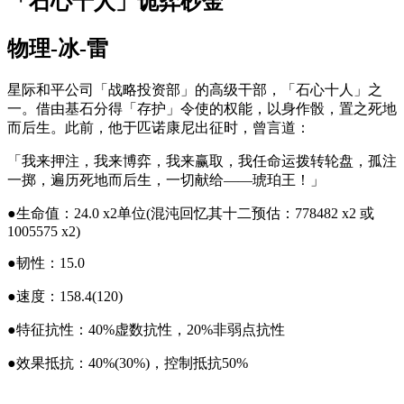
「石心十人」诡弈砂金
物理
-
冰
-
雷
星际和平公司「战略投资部」的高级干部，「石心十人」之
一。借由基石分得「存护」令使的权能，以身作骰，置之死地
而后生。此前，他于匹诺康尼出征时，曾言道：
「我来押注，我来博弈，我来赢取，我任命运拨转轮盘，孤注
一掷，遍历死地而后生，一切献给——琥珀王！」
●生命值：
24.0 x2单位
(混沌回忆其十二预估：778482 x2 或
1005575 x2)
●韧性：
15.0
●速度：
158.4
(120)
●特征抗性：
40%
虚数
抗性，
20%
非弱点抗性
●效果抵抗：
40%
(30%)，控制抵抗
50%