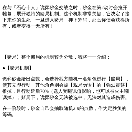
在与
「
石心十人」诡弈砂金交战之时，砂金在
第2动
时会拉开
帷幕，展开独特的赌局机制。这个机制非常关键，它决定了接
下来你的生死，一旦进入赌局，押下筹码，那么你便会获得所
有，或者变得一无所有！
【赌局】整个赌局的机制较为分散，我将一一介绍：
●【赌局机制】
诡弈砂金给出点数，会选择我方随机一名角色进行【赌局】，
使其立即行动，
其他角色则会被【观局勿语】的【强烈震荡】
推掉，且
行动延后70%
（选人受嘲讽值影响，也可以被火主嘲
讽掉）；
赌局下，诡弈砂金无法被选中，无法对其造成伤害。
在一阶段时，
砂金自己会抽取随机
2-9
的点数
，作为定胜负的
筹码。