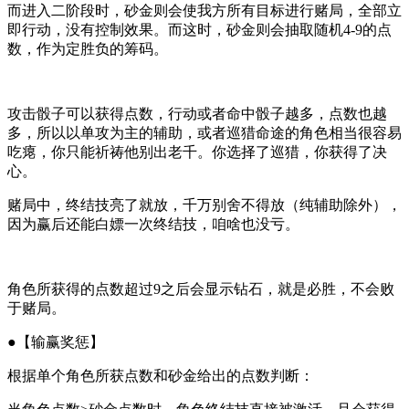
而进入二阶段时，砂金则会使我方所有目标进行赌局，
全部立
即行动，没有控制效果
。而这时，
砂
金则会抽取随机
4-9
的点
数
，作为定胜负的筹码。
攻击骰子可以获得点数，行动或者命中骰子越多，点数也越
多，
所以以单攻为主的辅助，或者巡猎命途的角色相当很容易
吃瘪
，你只能祈祷他别出老千。
你选择了巡猎，你获得了决
心
。
赌局中，
终结技亮了就放，千万别舍不得放
（纯辅助除外），
因为赢后还能白嫖一次终结技，咱啥也没亏。
角色所获得的点数超过9之后会显示钻石，就是必胜，不会败
于赌局。
●【输赢奖惩】
根据单个角色所获点数和砂金给出的点数判断：