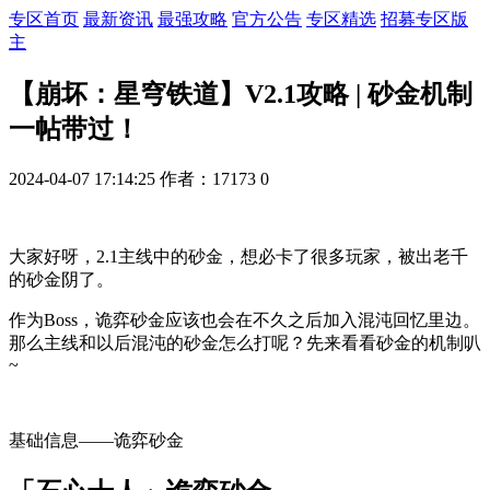
专区首页
最新资讯
最强攻略
官方公告
专区精选
招募专区版
主
【崩坏：星穹铁道】V2.1攻略 | 砂金机制
一帖带过！
2024-04-07 17:14:25
作者：17173
0
大家好呀，2.1主线中的砂金，想必卡了很多玩家，被出老千
的砂金阴了。
作为Boss，诡弈砂金应该也会在不久之后加入混沌回忆里边。
那么主线和以后混沌的砂金怎么打呢？先来看看砂金的机制叭
~
基础信息——
诡弈砂金