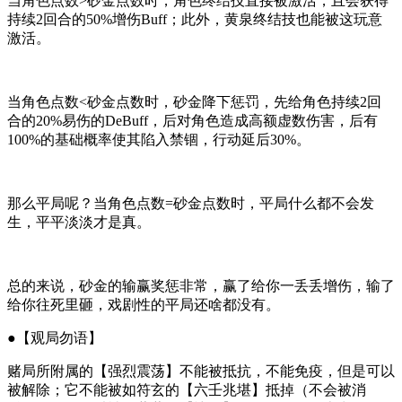
当
角色点数>砂金点数
时
，角色终结技直接被激活，且会
获得
持续2回合的50%增伤Buff
；此外，黄泉终结技也能被这玩意
激活。
当
角色点数<砂金点数
时
，砂金降下惩罚，
先
给角色
持续2回
合的20%易伤的DeBuff
，后对角色造成高额虚数伤害，后有
100%的基础概率
使其陷入禁锢，
行动延后30%
。
那么平局呢？
当
角色点数=砂金点数
时
，平局什么都不会发
生，平平淡淡才是真。
总的来说，砂金的输赢奖惩非常，赢了给你一丢丢增伤，输了
给你往死里砸，戏剧性的平局还啥都没有。
●【观局勿语】
赌局所附属的【强烈震荡】
不能被抵抗，不能免疫，但是可以
被解除
；
它不能被如符玄的【六壬兆堪】抵掉（不会被消