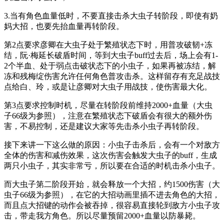
3.当有角色血量低时，不要直接击杀大虫子转阶段，即使有奶
妈大招，也要先抬血量再转阶段。
第2点要求彦卿在大虫子处于繁殖状态下时，用普攻破韧+冻
结，阮·梅延长破盾时间，等到大虫子buff过去后，场上会有1-
2个半血、处于弱点击破状态下的小虫子，如果再被冻结，解
冻和残梅绽伤害允许任何角色普攻击杀。这样留存有充足战技
点给白、玲，或是让彦卿对大虫子用战技，使伤害最大化。
第3点要求控制时机，尽量在转阶段前维持2000+血量（大虫
子66级为参照），注意在繁殖状态下破盾会有很大的额外伤
害，不易控制，还是建议大家等先击杀小虫子再转阶段。
接下来讲一下这么做的原因：小虫子击杀后，会有一个对敌方
全体的伤害和减伤效果，这次伤害会触发大虫子的buff，生成
两只小虫子，其实非常亏，所以要在合适的时机击杀小虫子。
而大虫子第二阶段开始，就会释放一个大招，约1500伤害（大
虫子66级为参照），在它的大招动画里插不进去角色的大招，
而且点大招键的动作会被吞掉，很容易直接轮到敌方小虫子攻
击，带走我方角色。所以尽量预留2000+血量以防暴毙。