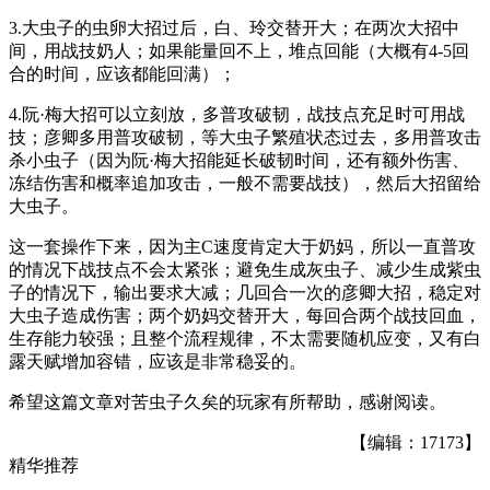
3.大虫子的虫卵大招过后，白、玲交替开大；在两次大招中
间，用战技奶人；如果能量回不上，堆点回能（大概有4-5回
合的时间，应该都能回满）；
4.阮·梅大招可以立刻放，多普攻破韧，战技点充足时可用战
技；彦卿多用普攻破韧，等大虫子繁殖状态过去，多用普攻击
杀小虫子（因为阮·梅大招能延长破韧时间，还有额外伤害、
冻结伤害和概率追加攻击，一般不需要战技），然后大招留给
大虫子。
这一套操作下来，因为主C速度肯定大于奶妈，所以一直普攻
的情况下战技点不会太紧张；避免生成灰虫子、减少生成紫虫
子的情况下，输出要求大减；几回合一次的彦卿大招，稳定对
大虫子造成伤害；两个奶妈交替开大，每回合两个战技回血，
生存能力较强；且整个流程规律，不太需要随机应变，又有白
露天赋增加容错，应该是非常稳妥的。
希望这篇文章对苦虫子久矣的玩家有所帮助，感谢阅读。
【编辑：17173】
精华推荐