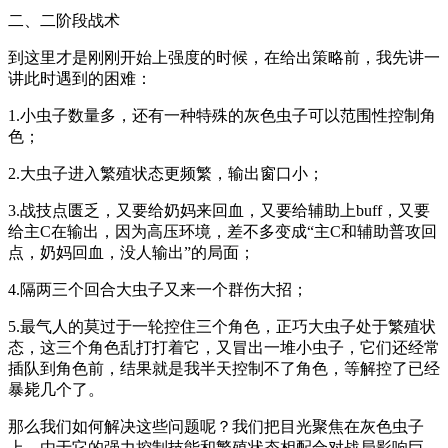
二、二阶段战术
到这里才是刚刚开始上强度的时候，在给出策略前，我先讲一
讲此时遇到的困难：
1.小虫子数量多，还有一种特殊的灰色虫子可以范围性控制角
色；
2.大虫子进入繁殖状态更频繁，输出窗口小；
3.战技点匮乏，又要给奶妈来回血，又要给辅助上buff，又要
给主C在输出，因为高压环境，差不多变成“主C和辅助普攻回
点，奶妈回血，没人输出”的局面；
4.隔两三个回合大虫子又来一个群伤大招；
5.最气人的莫过于一轮控住三个角色，正巧大虫子处于繁殖状
态，这三个角色乱打打着它，又冒出一堆小虫子，它们还经常
插队到角色前，结果就是我半天控制不了角色，等解控了已经
暴毙几个了。
那么我们如何解决这些问题呢？我们把目光聚焦在灰色虫子
上，由于它的强力控制技能和繁殖状态相配合对战局影响巨