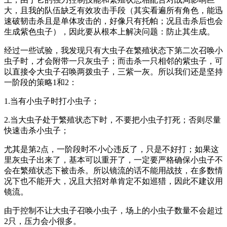
大，且我的队伍缺乏有效攻击手段（其实看遍所有角色，能迅
速破韧击杀且是单体攻击的，好像只有托帕；况且击杀后也会
生成紫色虫子），因此要从根本上解决问题：防止其生成。
经过一些试验，我发现只有大虫子在繁殖状态下第二次召唤小
虫子时，才会附带一只灰虫子；而击杀一只相邻的紫虫子，可
以直接令大虫子召唤两拨虫子，三紫一灰。所以我们还是坚持
一阶段的策略1和2：
1.当有小虫子时打小虫子；
2.当大虫子处于繁殖状态下时，不要把小虫子打死；否则尽量
快速击杀小虫子；
尤其是第2点，一阶段时不小心违反了，只是不好打；如果这
里灰虫子出来了，基本可以重开了，一定要严格确保小虫子不
会在繁殖状态下被击杀。所以镜流的话不能用战技，在多数情
况下也不能开大，况且大招对单肯定不如巡猎，因此不建议用
镜流。
由于控制不让大虫子召唤小虫子，场上的小虫子数量不会超过
2只，压力会小很多。