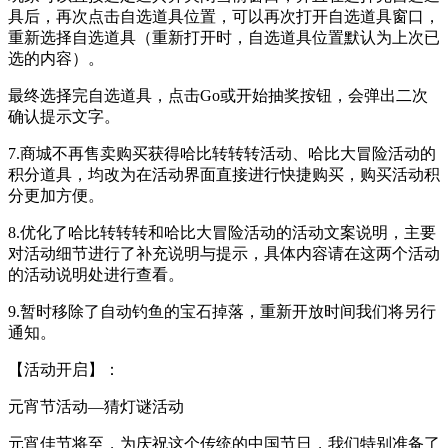
具后，再次点击自选道具位置，可以再次打开自选道具窗口，
重新选择自选道具（重新打开时，自选道具
位置
默认为上次
已
选的
内容）
。
最终
选择完自选道具，点击
Go或开始抽奖按钮，
会
弹出二次
确认提示
文字
。
7.
商城不再售卖购买获得哈比转转
转活动、哈比大冒险活动的
积分道具，
均
改为在活动界面
直接进行
快捷购买
，
购买活动积
分更加方便
。
8.
优化了
哈比转转转和哈比大冒险活动的活动文案说明，
主要
对活动细节进行了补充说明与提示，具体内容请在这两个活动
的活动说明处进行查看
。
9.暂时移除了自动钓鱼的宝石掉落，重新开放时间我们将另行
通知。
【活动开启】：
元宵节活动—猜灯谜
活动
元宵佳节将至，为庆祝这个传统的中国节日，我们特别准备了