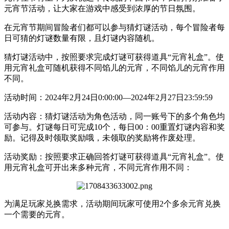
元宵节活动，让大家在游戏中感受到浓厚的节日氛围。
在元宵节期间冒险者们都可以参与猜灯谜活动，
每个
冒险者
每
日可猜的灯谜数量有限，且灯谜内容随机。
猜灯谜活动中，按照要求完成灯谜可获得道具
“元宵礼盒”。使
用元宵礼盒可随机获得不同馅儿的元宵，不同馅儿的元宵作用
不同。
活动时间：
2
024
年
2月2
4
日
0:
00
:
00
—2
024
年
2月27
日
23:59
:59
活动内容：
猜灯谜活动为角色活动，同一账号下的多个角色均
可参与。
灯谜每日可完成
10个，每日00：00重置灯谜内容和奖
励。
记得及时领取奖励哦，未领取的奖励将作废处理。
活动奖励：
按照要求正确回答灯谜可获得道具“元宵礼盒”。
使
用元宵礼盒可开出来多种元宵，不同元宵作用不同
：
为满足玩家兑换需求，活动期间玩家可使用
2个多余元宵兑换
一个需要的元宵
。