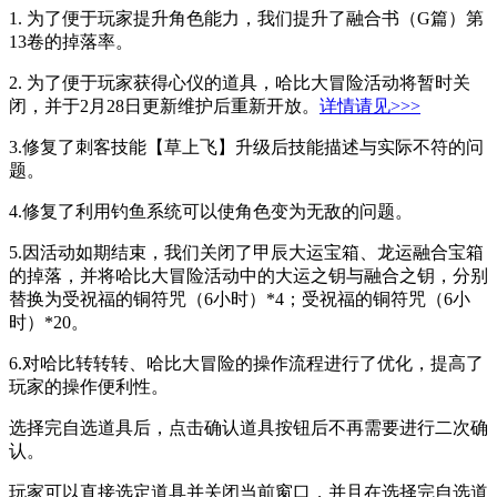
1.
为了便于玩家提升角色能力，我们
提升了融合书（
G篇）第
1
3
卷的
掉落
率。
2.
为了便于玩家获得心仪的道具，哈比大冒险活动将
暂时关
闭，并于2月28日更新维护后重新开放。
详情请见>>>
3
.
修复了刺客技能【草上飞】升级后技能描述与实际不符的问
题。
4
.
修复了利用钓鱼系统
可以
使
角色
变为无敌的
问题
。
5
.
因活动如期结束，我们
关闭了甲辰大运宝箱、龙运融合宝箱
的掉落，并
将哈比大冒险活动中的大运之钥与融合之钥，分别
替换为受祝福的铜符咒（6小时）*4；受祝福的铜符咒（6小
时）*20
。
6
.
对哈比转转
转、哈比大冒险
的
操作流程
进行了优化
，
提高了
玩家的操作便利性。
选择完自选道具
后
，点击确认道具按钮后不再
需要
进行二次确
认
。
玩家可以
直接选定道具并关闭当前窗口
，
并且在
选择完自选道