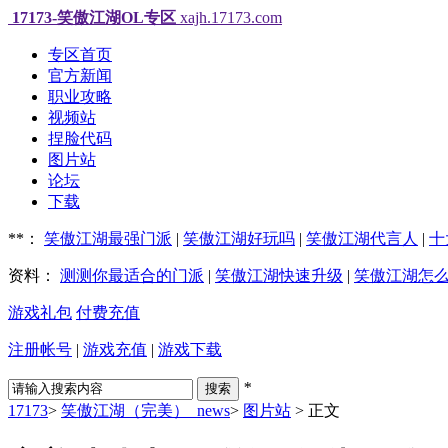
17173-笑傲江湖OL专区
xajh.17173.com
专区首页
官方新闻
职业攻略
视频站
捏脸代码
图片站
论坛
下载
**：
笑傲江湖最强门派
|
笑傲江湖好玩吗
|
笑傲江湖代言人
|
十
资料：
测测你最适合的门派
|
笑傲江湖快速升级
|
笑傲江湖怎
游戏礼包
付费充值
注册帐号
|
游戏充值
|
游戏下载
*
17173
>
笑傲江湖（完美）_news
>
图片站
>
正文