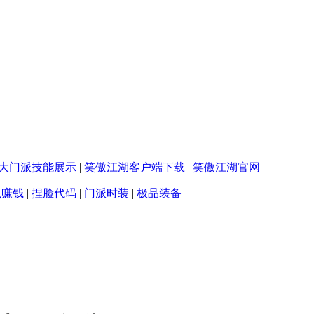
大门派技能展示
|
笑傲江湖客户端下载
|
笑傲江湖官网
么赚钱
|
捏脸代码
|
门派时装
|
极品装备