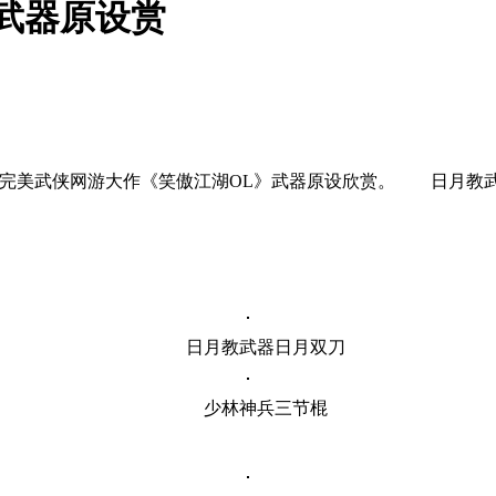
武器原设赏
7161833-1-1.html 完美武侠网游大作《笑傲江湖OL》武器原
日月教武器日月双刀
少林神兵三节棍