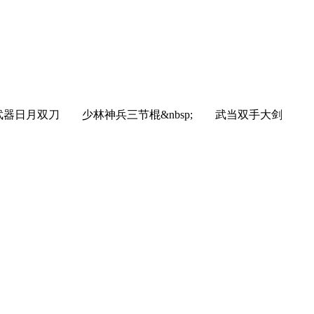
设欣赏。 日月教武器日月双刀 少林神兵三节棍&nbsp; 武当双手大剑