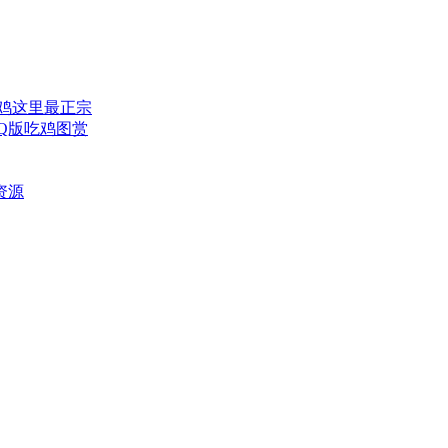
吃鸡这里最正宗
业Q版吃鸡图赏
资源