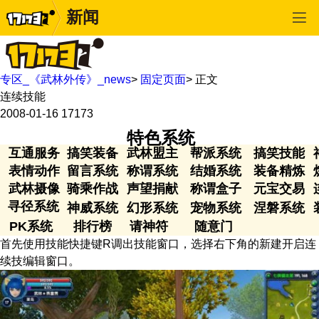
新闻
专区_《武林外传》_news
>
固定页面
>
正文
连续技能
2008-01-16
17173
特色系统
互通服务
搞笑装备
武林盟主
帮派系统
搞笑技能
表情动作
留言系统
称谓系统
结婚系统
装备精炼
武林摄像
骑乘作战
声望捐献
称谓盒子
元宝交易
寻径系统
神威系统
幻形系统
宠物系统
涅磐系统
PK系统
排行榜
请神符
随意门
首先使用技能快捷键R调出技能窗口，选择右下角的新建开启连
续技编辑窗口。