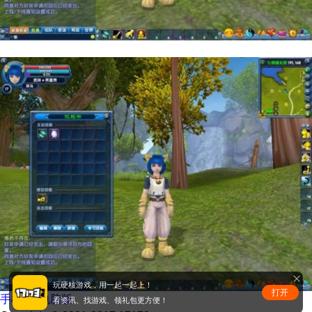
玩硬核游戏，用一起一起上！
打开
手机版
|
电脑版
看资讯、找游戏、领礼包更方便！