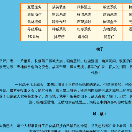
互通服务
搞笑装备
武林盟主
帮派系统
表情动作
留言系统
称谓系统
结婚系统
武林摄像
骑乘作战
声望捐献
称谓盒子
寻径系统
神威系统
幻形系统
宠物系统
PK系统
排行榜
请神符
随意门
楔子
广袤，一片萧杀。长烟落日孤城大旗，画角悲鸿。红尘漫漫，角声沉闷。敌国的马
漫无边际，天地似乎也为之变色。故国千里，孤立无援，将军的白发，征人的泪滴，
代价！
一只鸽子飞上城头，带来江湖义士正在快马驰援的消息。但是很显然，已经
开始。修罗军投出火石，箭尽弓折，敌人攀上城头，惨烈的肉搏瞬间成为城墙上的主
退！但是敌人实在是太多了。渐渐地，我军不断受伤倒下，敌人占领了城门，刀光一
那，接着缓缓地、无助地倒在地面上，为历史中的许多相似时刻留
城，破！
已去。每个人都准备好了用奋战迎接自己最后的命运。祖先忠烈都在天上看着，喔
有决定我们不得抵抗。天边似乎隐约传来风雷之声，那也许便是对