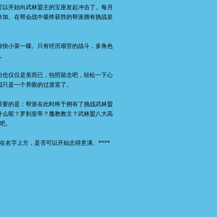
以开始向武林盟主的宝座发起冲击了。每月
参加。在帮会战中最终获胜的帮派拥有挑战皇
快小菜一碟。只有经历艰苦的战斗，多角色
。
也仅仅是美而已，拍照留念吧，轻松一下心
园只是一个养眼的过渡罢了。
要的是：帮派在此时终于拥有了挑战武林盟
什么呢？罗刹皇帝？魔教教主？武林盟八大高
吧。
字上方，是否可以开始志得意满、****