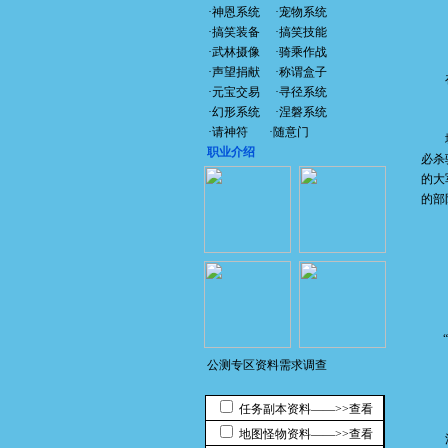
·
神恩系统
·
宠物系统
·
搞笑装备
·
搞笑技能
·
武林摄像
·
骑乘作战
·
声望捐献
·
称谓盒子
在潮
·
元宝交易
·
寻径系统
·
幻形系统
·
涅磐系统
·
请神符
·
随意门
城门
职业介绍
必杀
的大
的部
“那
公测专区资料需求调查
任务副本资料——>>查看
地图怪物资料——>>查看
江湖