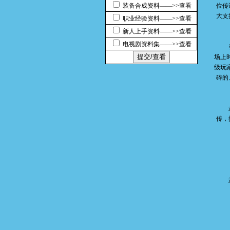
装备合成资料——>>查看
位传
大支
职业经验资料——>>查看
新人上手资料——>>查看
电视剧资料集——>>查看
当名
场上
级玩
碎的
武林
传，
武林
建