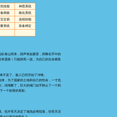
搞笑技能
神恩系统
装备精炼
炼化系统
元宝交易
连续技能
涅磐系统
装备绑定
队卷山而来，蹄声有如轰雷，挥舞在手中的
没有退路！只能拼死一战，为自己的生命索取
来不及了。敌人已经开始了冲锋。
旋律，为了国家的土地和自己的性命，一寸也
闪，综绳断了，巨大的城门似乎静止了一个刹
下一个刻骨的剪影。
。也许苍天决定了城池必将陷落，但苍天没
将士们最后的祭礼？