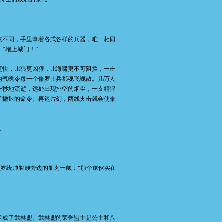
不同，手里拿着各式各样的兵器，唯一相同
“堵上城门！”
快，比狼更凶狠，比海啸更不可阻挡，一击
的气魄令每一个修罗士兵都魂飞魄散。几万人
一秒地流逝，远处出现排空的烟尘，一支精悍
了撤退的命令。再迟片刻，两线夹击就会使修
。
罗统帅脸颊旁边的肌肉一颤：“那个家伙实在
成了武林盟。武林盟的荣誉盟主是公主和八