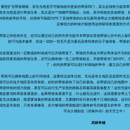
想扩充帮派规模，首先当然是尽可能地收到更多的帮派同门，其次必须努力提高帮
首先当然是进行帮派任务，其次是向**捐赠声望物品，当然，吞并和抢掠其他帮派、
种很有效率的手段，但很有可能因为PK了其他帮派的白名玩家而使帮众大规模地变成
足够强大的时候才能使用这种获得发展度的方式
之间也有外交，也可以通过自己的所作所为提升本帮派在其他帮派心目中的人脉和
技巧与战术修养，但这一切的一切无不是为最后必将到来的日子做准备，帮派的
展度达到一定数值的时候就可以升级帮派了。帮派的升级会为帮众带来说不尽的好
能获得更高级的帮派任务，还可以拥有独一无二的帮派标志，升级帮派专门的NPC。
了：此时的帮派可以进行对领地的争夺，建立自己的帮
派可以拥有地图上的不同地域，这要经过战争过程。无论是有主地区还是暂时无主
就可以对这片地区宣布所有权，此时的帮派就有了自己的基地。在帮派自己的地图中
帮派特有的强力技能，甚至可以自行生产珍贵的精炼石和最高级装备配方！这些无疑
都是要消耗帮派发展度的，如果帮派发展度不足，什么都无法进行，这就需要全帮上
是无法想象的，既需要海量的帮派发展度，又要随时应付来自整个江湖的挑战，这对
报也是丰富的，只有发展够高，实力够强的帮派能进行最终称号武林盟主的争夺，把
字永久镌刻在《武林外传》的天空之中！
武林争雄