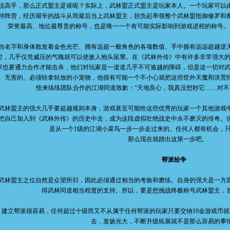
说高手，那么正式盟主是谁呢？实际上，武林盟正式盟主是玩家本人。一个玩家可以
持阵营，经历艰辛的战斗从而最后当上武林盟主，担负起率领整个武林盟抵御修罗和
荣誉最高、地位最尊贵的称号，也是唯一一个有可能实际影响到游戏进程的称号。
字和身体散发着金色光芒、拥有远超一般角色的各项数值、手中握有远远超越逆天
时，几乎仅凭威压的气魄就可以使敌人抱头鼠窜。在《武林外传》中有许多非常强大的
家也要通力合作才能击杀，他们对玩家是一道道几乎不可逾越的障碍，但是这一切对武
、无害的、必须轻拿轻放的小宠物，他很有可能一个不小心就把这些世外天魔和洪荒
怪来练练团队合作的江湖同道致歉：“天地良心，我真没想秒它……对不
盟主的强大几乎要超越规则本身，游戏甚至可能给这些优秀的玩家一个其他游戏中
把自己加入到《武林外传》的历史中去，成为这段虚拟壮绝战史中永不磨灭的传奇。
是从一个1级的江湖小菜鸟一步一步走过来的。任何人都有机会，
那么现在就踏出这第一步吧。
帮派纷争
盟主之位自然是众望所归，因此必须通过相当的考验和磨练。自身的强大是一方面
得武林同道相当程度的支持。所以，要是想挑战终极称号武林盟主，
立帮派很容易，任何超过十级而又不从属于任何帮派的玩家只要交纳10金游戏币就
去，发扬光大，不断升级拓展就不是那么容易的事