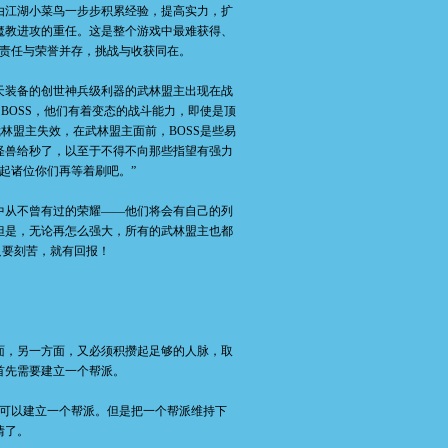
由江湖小菜鸟一步步积累经验，提高实力，扩
魔教进攻的重任。这是整个游戏中最难获得、
责任与荣誉并存，挑战与收获同在。
装备的创世神兵级利器的武林盟主出现在战
BOSS，他们有着变态的战斗能力，即使是顶
林盟主失效，在武林盟主面前，BOSS是些易
怪兽给秒了，以至于不得不向那些指望有强力
起诸位你们再等着刷吧。”
从不曾有过的荣耀——他们将会有自己的列
但是，无论再怎么强大，所有的武林盟主也都
只要刻苦，就有回报！
，另一方面，又必须积攒起足够的人脉，取
首先需要建立一个帮派。
可以建立一个帮派。但是把一个帮派维持下
情了。