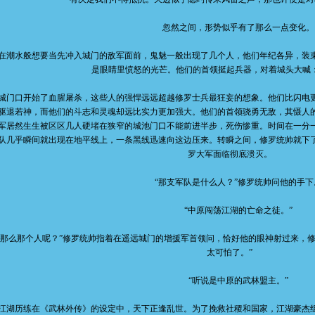
忽然之间，形势似乎有了那么一点变化。
水般想要当先冲入城门的敌军面前，鬼魅一般出现了几个人，他们年纪各异，装束
是眼睛里愤怒的光芒。他们的首领挺起兵器，对着城头大喊：
口开始了血腥屠杀，这些人的强悍远远超越修罗士兵最狂妄的想象。他们比闪电更
驱退若神，而他们的斗志和灵魂却远比实力更加强大。他们的首领骁勇无敌，其慑人
军居然生生被区区几人硬堵在狭窄的城池门口不能前进半步，死伤惨重。时间在一分
队几乎瞬间就出现在地平线上，一条黑线迅速向这边压来。转瞬之间，修罗统帅就下
罗大军面临彻底溃灭。
“那支军队是什么人？”修罗统帅问他的手下
“中原闯荡江湖的亡命之徒。”
么那个人呢？”修罗统帅指着在遥远城门的增援军首领问，恰好他的眼神射过来，修
太可怕了。”
“听说是中原的武林盟主。”
历练在《武林外传》的设定中，天下正逢乱世。为了挽救社稷和国家，江湖豪杰组