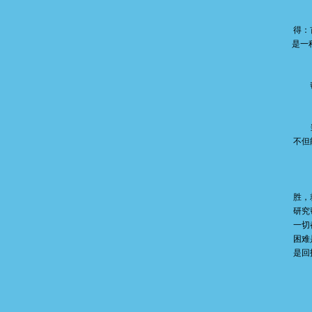
要
得：
是一
帮派
当发
不但
帮
胜，
研究
一切
困难
是回