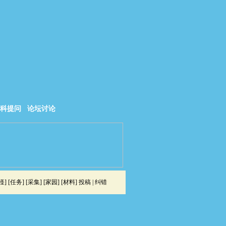
科提问
论坛讨论
怪
] [
任务
] [
采集
] [
家园
] [
材料
]
投稿
|
纠错