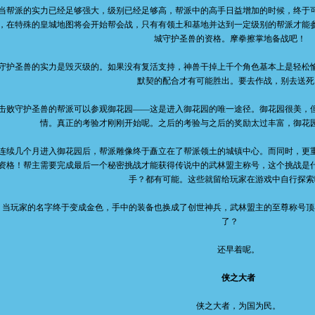
派的实力已经足够强大，级别已经足够高，帮派中的高手日益增加的时候，终于可
，在特殊的皇城地图将会开始帮会战，只有有领土和基地并达到一定级别的帮派才能
城守护圣兽的资格。摩拳擦掌地备战吧！
圣兽的实力是毁灭级的。如果没有复活支持，神兽干掉上千个角色基本上是轻松愉
默契的配合才有可能胜出。要去作战，别去送死
守护圣兽的帮派可以参观御花园——这是进入御花园的唯一途径。御花园很美，但
情。真正的考验才刚刚开始呢。之后的考验与之后的奖励太过丰富，御花
几个月进入御花园后，帮派雕像终于矗立在了帮派领土的城镇中心。而同时，更重
资格！帮主需要完成最后一个秘密挑战才能获得传说中的武林盟主称号，这个挑战是
手？都有可能。这些就留给玩家在游戏中自行探索
玩家的名字终于变成金色，手中的装备也换成了创世神兵，武林盟主的至尊称号顶在名
了？
还早着呢。
侠之大者
侠之大者，为国为民。