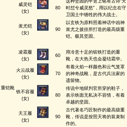
这种坚固的甲胄上铭有古诗“天
威灵铠
80
时怼兮威灵怒”，用以纪念在守
(女)
卫国土中牺牲的伟大战士。
以玄铁为原料照着神话中凶神
蚩尤铠
90
蚩尤之披挂所打造的最高级重
(女)
铠。极其坚固。
凌霜履
用冷意十足的镔铁打造的重
60
(女)
靴，在大热天也会凝结霜华。
有着火焰一样颜色和云气笼罩
火云战履
70
的神奇战靴，是古代兵法家的
(女)
遗留物。
重铠靴
传说中地狱判官所穿的鞋子，
铁不容履
80
表示铁面无私决不容情，有着
(女)
卓越的坚固。
古代著名巧匠制作的最高级重
天王履
90
靴，传说是按照天将的装束制
(女)
作的。