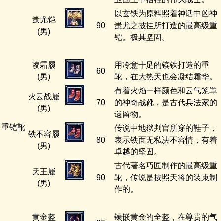
以玄铁为原料照着神话中凶神
蚩尤铠
90
蚩尤之披挂所打造的最高级重
(男)
铠。极其坚固。
凌霜履
用冷意十足的镔铁打造的重
60
(男)
靴，在大热天也会凝结霜华。
有着火焰一样颜色和云气笼罩
火云战履
70
的神奇战靴，是古代兵法家的
(男)
遗留物。
重铠靴
传说中地狱判官所穿的鞋子，
铁不容履
80
表示铁面无私决不容情，有着
(男)
卓越的坚固。
古代著名巧匠制作的最高级重
天王履
90
靴，传说是按照天将的装束制
(男)
作的。
黄金盔
镶嵌黄金的全盔，在尊贵的气