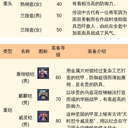
重头
有着相当高的防御力。
熟铜盔(女)
40
传说中古代有一位将军因为
兰陵盔(男)
50
面容美貌而在作战时借助面
具恐吓敌人，由此在全盔中
兰陵盔(女)
50
加装面具就成了风气。
装备等
类型
名称
图标
装备介绍
级
用金属片对锁经过复杂工艺打
雁翎锁铠
60
造的铠甲，防御超强而薄如雁
(男)
翎，是名贵的防具。
以珍贵的乌兹花纹钢秘法打造
麒麟铠
70
而成的华丽战甲，有着超高的
(男)
防御力。
重铠
这种坚固的甲胄上铭有古诗“天
威灵铠
80
时怼兮威灵怒”，用以纪念在守
(男)
卫国土中牺牲的伟大战士。