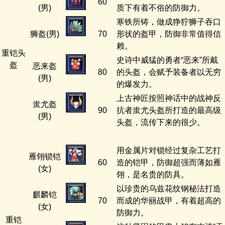
60
(男)
质下有着不俗的防御力。
寒铁所铸，做成狰狞狮子吞口
狮盔(男)
70
形状的盔甲，防御非常值得信
赖。
重铠头
史诗中威猛的勇者“恶来”所戴
盔
恶来盔
80
的头盔，会赋予装备者以无穷
(男)
的爆发力。
上古神匠按照神话中的战神反
蚩尤盔
90
抗者蚩尤头盔所打造的最高级
(男)
头盔，流传下来的很少。
用金属片对锁经过复杂工艺打
雁翎锁铠
60
造的铠甲，防御超强而薄如雁
(女)
翎，是名贵的防具。
以珍贵的乌兹花纹钢秘法打造
麒麟铠
70
而成的华丽战甲，有着超高的
(女)
防御力。
重铠