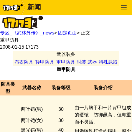
新闻
专区_《武林外传》_news
>
固定页面
>
正文
重甲防具
2008-01-15
17173
武器装备
布衣防具
轻甲防具
重甲防具
时装
武器
特殊武器
重甲防具
防具类
武器名称
装备等级
装备介绍
型
由一片胸甲和一片背甲组成
两叶铠(男)
30
的硬铠，防御虽高，但却重
两叶铠(女)
30
而不灵活。
黑光铠(男)
40
用渗碳铁打造的铠甲，整个