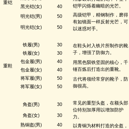
重铠
铠甲闪烁着幽暗的光芒。
黑光铠(女)
40
高级铠甲，精钢制作，磨得
明光铠(男)
50
有如镜面一样反射光芒，可
明光铠(女)
50
以迷惑对手。
铁履(男)
30
在鞋头衬入铁片所制作的靴
子，增强了防御力。
铁履(女)
30
包金履(男)
40
用黑色陨铁坚固的核心，千
重鞋
锤百炼后打造出的重靴。
包金履(女)
40
将军履(男)
50
古代将领经常穿的靴子，防
御很高。
将军履(女)
50
常见的重型头盔，在额头部
角盔(男)
30
位特别加厚用以增加防护
角盔(女)
30
力。
熟铜盔(男)
40
以青铜为材料打造的全盔，