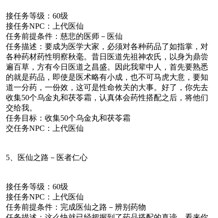
接任务等级：60级
接任务NPC：上代医仙
任务前提条件：慈悲的医师－医仙
任务描述：要成为医学大家，必须对各种药品了如指掌，对
各种药材药性明察秋毫。昔日医道先祖神农氏，以身为鼎尝
遍百草，方有今日医道之昌盛。因此我辈中人，首先要熟悉
的就是药品，即使是医术略有小成，也不可马虎大意，要知
道一分药，一份效，这可是性命攸关的大事。好了，你先去
收集50个乌金丸和茯苓霜，认真体会药性搭配之后，将他们
交给我。
任务目标：收集50个乌金丸和茯苓霜
交任务NPC：上代医仙
5、医仙之路－医者仁心
接任务等级：60级
接任务NPC：上代医仙
任务前提条件：完成医仙之路－辨别药物
任务描述：这么快就已经把握到了药品搭配的真谛，看来你