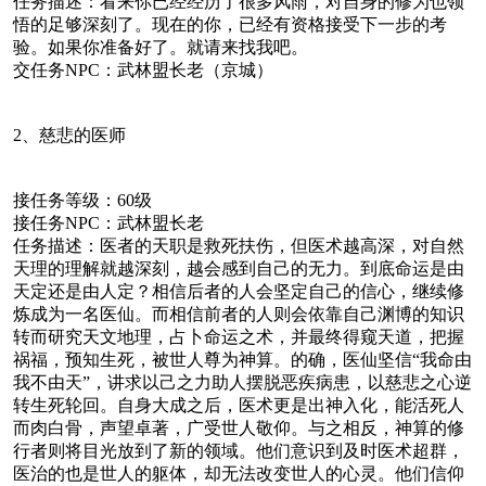
任务描述：看来你已经经历了很多风雨，对自身的修为也领
悟的足够深刻了。现在的你，已经有资格接受下一步的考
验。如果你准备好了。就请来找我吧。
交任务NPC：武林盟长老（京城）
2、慈悲的医师
接任务等级：60级
接任务NPC：武林盟长老
任务描述：医者的天职是救死扶伤，但医术越高深，对自然
天理的理解就越深刻，越会感到自己的无力。到底命运是由
天定还是由人定？相信后者的人会坚定自己的信心，继续修
炼成为一名医仙。而相信前者的人则会依靠自己渊博的知识
转而研究天文地理，占卜命运之术，并最终得窥天道，把握
祸福，预知生死，被世人尊为神算。的确，医仙坚信“我命由
我不由天”，讲求以己之力助人摆脱恶疾病患，以慈悲之心逆
转生死轮回。自身大成之后，医术更是出神入化，能活死人
而肉白骨，声望卓著，广受世人敬仰。与之相反，神算的修
行者则将目光放到了新的领域。他们意识到及时医术超群，
医治的也是世人的躯体，却无法改变世人的心灵。他们信仰