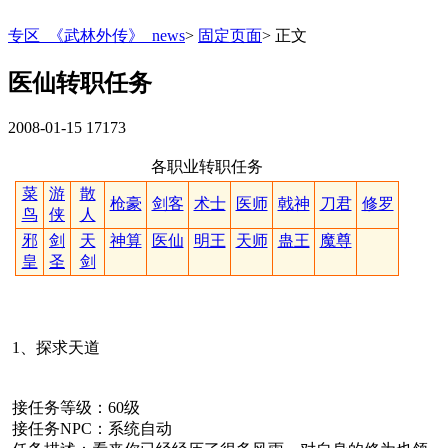
专区_《武林外传》_news
>
固定页面
>
正文
医仙转职任务
2008-01-15
17173
各职业转职任务
菜
游
散
枪豪
剑客
术士
医师
戟神
刀君
修罗
鸟
侠
人
邪
剑
天
神算
医仙
明王
天师
蛊王
魔尊
皇
圣
剑
1、探求天道
接任务等级：60级
接任务NPC：系统自动