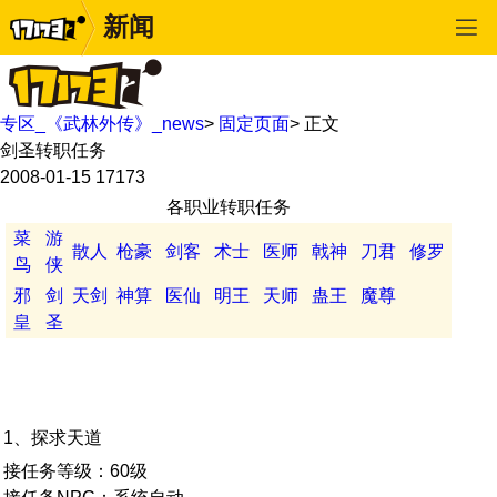
新闻
专区_《武林外传》_news
>
固定页面
>
正文
剑圣转职任务
2008-01-15
17173
各职业转职任务
菜
游
散人
枪豪
剑客
术士
医师
戟神
刀君
修罗
鸟
侠
邪
剑
天剑
神算
医仙
明王
天师
蛊王
魔尊
皇
圣
1、探求天道
接任务等级：60级