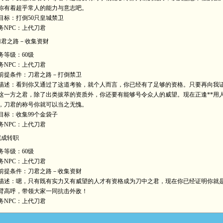
你有着超乎常人的能力与意志吧。
目标：打倒50只皇城禁卫
务NPC：上代刀君
刀君之路－收集资财
务等级：60级
务NPC：上代刀君
前提条件：刀君之路－打倒禁卫
描述：看到你又通过了这道考验，就个人而言，你已经有了足够的资格。只要再向我
这一方之君，除了出类拔萃的资质外，你还要有能够号令众人的威望。现在正逢**用人
，刀君的称号你就可以当之无愧。
目标：收集99个金袋子
务NPC：上代刀君
完成转职
务等级：60级
务NPC：上代刀君
前提条件：刀君之路－收集资财
描述：嗯，只有既有实力又有威望的人才有资格成为刀中之君，现在你已经证明你就
臂高呼，带领大家一同抗击外敌！
务NPC：上代刀君