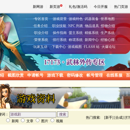
新网游
新页游
礼包/激活码
今日开服
热门页游
·
专区首页
·
游戏背景
·
游戏特色
·
武器装备
·
世界地图
·
任务介绍
·
职业技能
·
NPC 列表
·
物品道具
·
怪物介绍
·
职业介绍
·
操作指南
·
盟主系统
·
精炼系统
·
生产系统
魔兽
·
荣誉系统
·
排行系统
·
称谓系统
·
新闻中心
·
经验心得
·
玩家互动
·
下载中心
·
游戏截图
·
FLASH 站
·
火爆论坛
天堂
王权与
绍
截图欣赏
申请帐号
游戏下载
密码修改
帐号管理
在线客服
百
键词：
热门搜索: [
新手
] [
合成
] [
打
新闻
文章
图片
视频