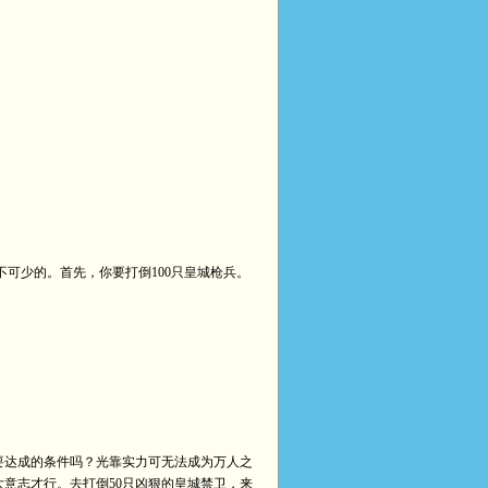
可少的。首先，你要打倒100只皇城枪兵。
要达成的条件吗？光靠实力可无法成为万人之
意志才行。去打倒50只凶狠的皇城禁卫，来