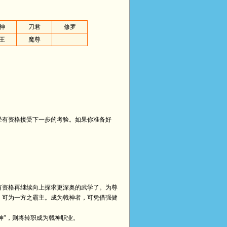
神
刀君
修罗
王
魔尊
经有资格接受下一步的考验。如果你准备好
有资格再继续向上探求更深奥的武学了。为尊
，可为一方之霸主。成为戟神者，可凭借强健
神”，则将转职成为戟神职业。