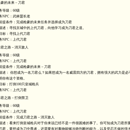
枪豪的未来－刀君
务等级：60级
务NPC：武林盟长老
前提条件：完成枪豪的未来任务并选择成为刀君
描述：寻找京城中的上代刀君，向他学习成为刀君之道。
目标：寻找上代刀君
务NPC：上代刀君
刀君之路－消灭敌人
务等级：60级
务NPC：上代刀君
前提条件：完成枪豪的未来－刀君
描述： 你想成为一名刀君么？如果想成为一名威震四方的刀君，拥有强大的武力是必不
明你有这个资格。
目标：打倒100只皇城枪兵
务NPC：上代刀君
刀君之路－打倒禁卫
务等级：60级
务NPC：上代刀君
前提条件：完成刀君之路－消灭敌人
描述：看来打倒皇城枪兵对于你来说已经不是一件很困难的事了。你可知成为刀君所
刀君，要想成为刀中尊者，还需要有对事物能够冷静判断的能力，以及坚忍不催的强大