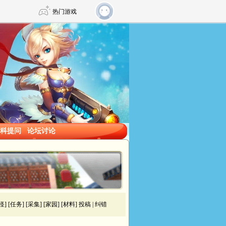
热门游戏
DNF
传奇4
剑网3旗舰版
新天龙八部
自由
诛仙世界
仙剑世界
科提问
论坛讨论
怪
] [
任务
] [
采集
] [
家园
] [
材料
]
投稿
|
纠错