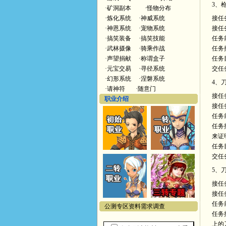
3、
·
矿洞副本
·
怪物分布
·
炼化系统
·
神威系统
接任
·
神恩系统
·
宠物系统
接任
·
搞笑装备
·
搞笑技能
任务
·
武林摄像
·
骑乘作战
任务
·
声望捐献
·
称谓盒子
任务
·
元宝交易
·
寻径系统
交任
·
幻形系统
·
涅磐系统
4、
·
请神符
·
随意门
接任
职业介绍
接任
任务
任务
来证
任务
交任
5、
接任
接任
任务
公测专区资料需求调查
任务
上的