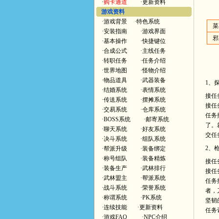
·
购卡通道
·
更新资料
游戏资料
·
游戏背景
·
特色系统
菜
·
安装指南
·
游戏界面
邪
·
基本操作
·
快捷键位
·
合成公式
·
主线任务
·
转职任务
·
任务介绍
·
世界地图
·
怪物介绍
·
物品道具
·
武器装备
1、
·
结婚系统
·
表情系统
接任
·
传送系统
·
摆摊系统
接任
·
交易系统
·
仓库系统
任务
·
BOSS系统
·
邮寄系统
了。
·
聊天系统
·
好友系统
交任
·
决斗系统
·
组队系统
2、
·
帮派升级
·
装备绑定
·
称号组队
·
装备精炼
接任
·
装备生产
·
武林排行
接任
·
武林盟主
·
帮派系统
任务
·
战斗系统
·
荣誉系统
者，
·
称谓系统
·
PK系统
坚韧
·
连续技能
·
更新资料
任务
·
游戏FAQ
·
NPC介绍