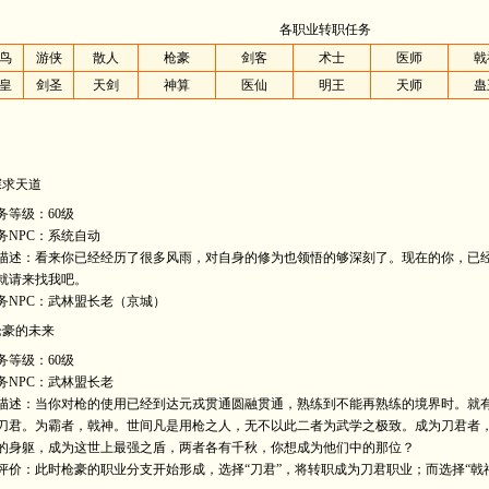
各职业转职任务
鸟
游侠
散人
枪豪
剑客
术士
医师
戟
皇
剑圣
天剑
神算
医仙
明王
天师
蛊
探求天道
务等级：60级
务NPC：系统自动
描述：看来你已经经历了很多风雨，对自身的修为也领悟的够深刻了。现在的你，已
就请来找我吧。
务NPC：武林盟长老（京城）
枪豪的未来
务等级：60级
务NPC：武林盟长老
描述：当你对枪的使用已经到达元戎贯通圆融贯通，熟练到不能再熟练的境界时。就
刀君。为霸者，戟神。世间凡是用枪之人，无不以此二者为武学之极致。成为刀君者
的身躯，成为这世上最强之盾，两者各有千秋，你想成为他们中的那位？
评价：此时枪豪的职业分支开始形成，选择“刀君”，将转职成为刀君职业；而选择“戟