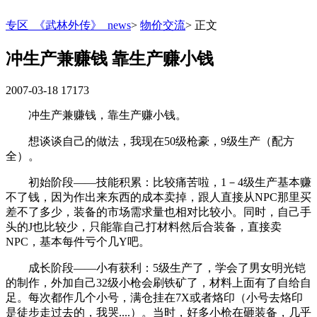
专区_《武林外传》_news
>
物价交流
>
正文
冲生产兼赚钱 靠生产赚小钱
2007-03-18
17173
冲生产兼赚钱，靠生产赚小钱。
想谈谈自己的做法，我现在50级枪豪，9级生产（配方
全）。
初始阶段——技能积累：比较痛苦啦，1－4级生产基本赚
不了钱，因为作出来东西的成本卖掉，跟人直接从NPC那里买
差不了多少，装备的市场需求量也相对比较小。同时，自己手
头的J也比较少，只能靠自己打材料然后合装备，直接卖
NPC，基本每件亏个几Y吧。
成长阶段——小有获利：5级生产了，学会了男女明光铠
的制作，外加自己32级小枪会刷铁矿了，材料上面有了自给自
足。每次都作几个小号，满仓挂在7X或者烙印（小号去烙印
是徒步走过去的，我哭....）。当时，好多小枪在砸装备，几乎