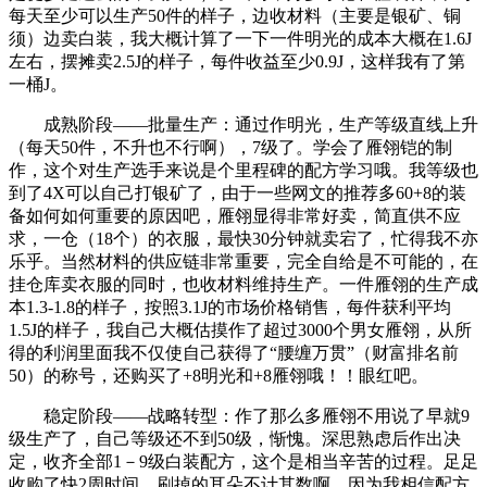
每天至少可以生产50件的样子，边收材料（主要是银矿、铜
须）边卖白装，我大概计算了一下一件明光的成本大概在1.6J
左右，摆摊卖2.5J的样子，每件收益至少0.9J，这样我有了第
一桶J。
成熟阶段——批量生产：通过作明光，生产等级直线上升
（每天50件，不升也不行啊），7级了。学会了雁翎铠的制
作，这个对生产选手来说是个里程碑的配方学习哦。我等级也
到了4X可以自己打银矿了，由于一些网文的推荐多60+8的装
备如何如何重要的原因吧，雁翎显得非常好卖，简直供不应
求，一仓（18个）的衣服，最快30分钟就卖宕了，忙得我不亦
乐乎。当然材料的供应链非常重要，完全自给是不可能的，在
挂仓库卖衣服的同时，也收材料维持生产。一件雁翎的生产成
本1.3-1.8的样子，按照3.1J的市场价格销售，每件获利平均
1.5J的样子，我自己大概估摸作了超过3000个男女雁翎，从所
得的利润里面我不仅使自己获得了“腰缠万贯”（财富排名前
50）的称号，还购买了+8明光和+8雁翎哦！！眼红吧。
稳定阶段——战略转型：作了那么多雁翎不用说了早就9
级生产了，自己等级还不到50级，惭愧。深思熟虑后作出决
定，收齐全部1－9级白装配方，这个是相当辛苦的过程。足足
收购了快2周时间，刷掉的耳朵不计其数啊。因为我相信配方