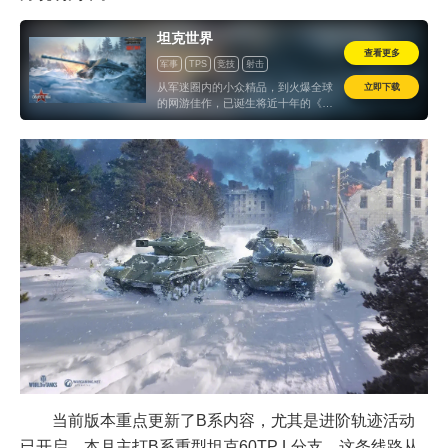
坦克世界
查看更多
军事
TPS
竞技
射击
第三人称射击
怀旧
立即下载
从军迷圈内的小众精品，到火爆全球
的网游佳作，已诞生将近十年的《坦
克世界》时至今日仍保持着居高不下
的人气。无论是从游戏质量还是官方
的态度来看，现如今的《坦克世界》
都配得上“历久弥新”一词。
当前版本重点更新了B系内容，尤其是进阶轨迹活动
已开启，本月主打B系重型坦克60TP L分支。这条线路从