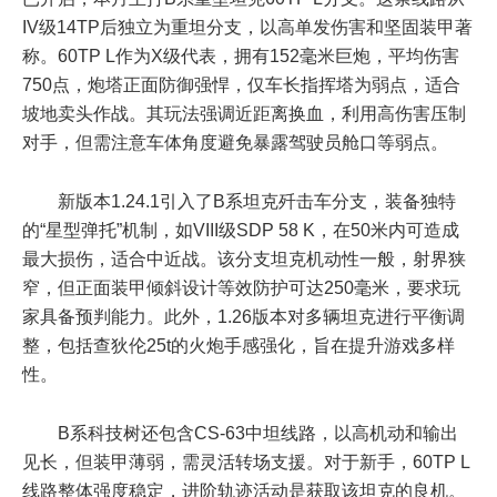
IV级14TP后独立为重坦分支，以高单发伤害和坚固装甲著
称。60TP L作为X级代表，拥有152毫米巨炮，平均伤害
750点，炮塔正面防御强悍，仅车长指挥塔为弱点，适合
坡地卖头作战。其玩法强调近距离换血，利用高伤害压制
对手，但需注意车体角度避免暴露驾驶员舱口等弱点。
新版本1.24.1引入了B系坦克歼击车分支，装备独特
的“星型弹托”机制，如VIII级SDP 58 K，在50米内可造成
最大损伤，适合中近战。该分支坦克机动性一般，射界狭
窄，但正面装甲倾斜设计等效防护可达250毫米，要求玩
家具备预判能力。此外，1.26版本对多辆坦克进行平衡调
整，包括查狄伦25t的火炮手感强化，旨在提升游戏多样
性。
B系科技树还包含CS-63中坦线路，以高机动和输出
见长，但装甲薄弱，需灵活转场支援。对于新手，60TP L
线路整体强度稳定，进阶轨迹活动是获取该坦克的良机。