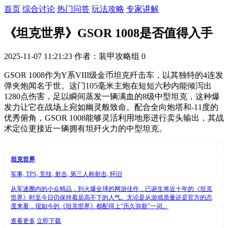
首页
综合讨论
热门问答
玩法攻略
专家讲解
《坦克世界》GSOR 1008是否值得入手
2025-11-07 11:21:23
作者：装甲攻略组
0
GSOR 1008作为Y系VIII级金币坦克歼击车，以其独特的4连发
弹夹炮闻名于世。这门105毫米主炮在短短六秒内能倾泻出
1280点伤害，足以瞬间蒸发一辆满血的8级中型坦克，这种爆
发力让它在战场上宛如幽灵般致命。配合全向炮塔和-11度的
优秀俯角，GSOR 1008能够灵活利用地形进行卖头输出，其战
术定位更接近一辆拥有坦歼火力的中型坦克。
坦克世界
军事, TPS, 竞技, 射击, 第三人称射击, 怀旧
从军迷圈内的小众精品，到火爆全球的网游佳作，已诞生将近十年的《坦克
世界》时至今日仍保持着居高不下的人气。无论是从游戏质量还是官方的态
度来看，现如今的《坦克世界》都配得上“历久弥新”一词。
查看更多
立即下载