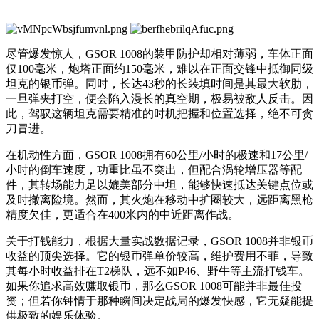
尽管爆发惊人，GSOR 1008的装甲防护却相对薄弱，车体正面
仅100毫米，炮塔正面约150毫米，难以在正面交锋中抵御同级
坦克的银币弹。同时，长达43秒的长装填时间是其最大软肋，
一旦弹夹打空，便会陷入漫长的真空期，极易被敌人反击。因
此，驾驭这辆坦克需要精准的时机把握和位置选择，绝不可贪
刀冒进。
在机动性方面，GSOR 1008拥有60公里/小时的极速和17公里/
小时的倒车速度，功重比虽不突出，但配合涡轮增压器等配
件，其转场能力足以媲美部分中坦，能够快速抵达关键点位或
及时撤离险境。然而，其火炮在移动中扩圈较大，远距离黑枪
精度欠佳，更适合在400米内的中近距离作战。
关于打钱能力，根据大量实战数据记录，GSOR 1008并非银币
收益的顶尖选择。它的银币弹单价较高，维护费用不菲，导致
其每小时收益排在T2梯队，远不如P46、野牛等主流打钱车。
如果你追求高效赚取银币，那么GSOR 1008可能并非最佳投
资；但若你钟情于那种瞬间决定战局的爆发快感，它无疑能提
供极致的娱乐体验。