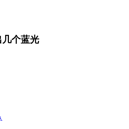
出几个蓝光
队