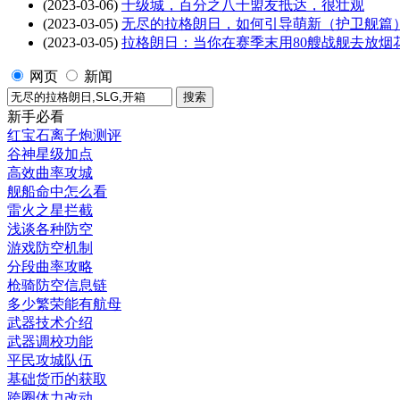
(2023-03-06)
十级城，百分之八十盟友抵达，很壮观
(2023-03-05)
无尽的拉格朗日，如何引导萌新（护卫舰篇
(2023-03-05)
拉格朗日：当你在赛季末用80艘战舰去放烟
网页
新闻
新手必看
红宝石离子炮测评
谷神星级加点
高效曲率攻城
舰船命中怎么看
雷火之星拦截
浅谈各种防空
游戏防空机制
分段曲率攻略
枪骑防空信息链
多少繁荣能有航母
武器技术介绍
武器调校功能
平民攻城队伍
基础货币的获取
跨圈体力改动