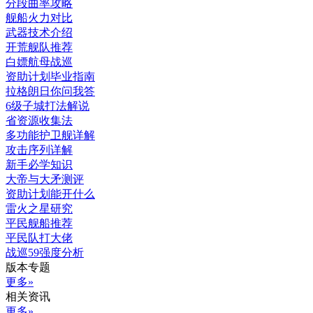
分段曲率攻略
舰船火力对比
武器技术介绍
开荒舰队推荐
白嫖航母战巡
资助计划毕业指南
拉格朗日你问我答
6级子城打法解说
省资源收集法
多功能护卫舰详解
攻击序列详解
新手必学知识
大帝与大矛测评
资助计划能开什么
雷火之星研究
平民舰船推荐
平民队打大佬
战巡59强度分析
版本专题
更多»
相关资讯
更多»