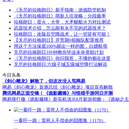
《无尽的拉格朗日》新手指南：游戏防空机制
《无尽的拉格朗日》萌新入坑攻略：分段曲率
拉格朗日：雷火，大帝，大矛舰船火力对比测试
武器技术介绍，怎么能有永不完的武器技术？
拉格朗日：改版后空降战术，让一切皆有可能！
【无尽的拉格朗日】开荒期0损舰队配置推荐
用这个方法保底100%能出一样的图，白嫖航母
无尽的拉格朗日3分钟教你毕业未央资助计划
《无尽的拉格朗日》你问我答，不懂的都在这里
无尽的拉格朗日:六级子城五级城空降打法解说
今日头条
《剑心雕龙》解散了，但这次没人骂网易
网易《剑心雕龙》首测总结
《剑心雕龙》项目宣布解散
腾讯网易正面交锋！《诡影藏锋》与怪猎手游同日开测
网易搜打撤《诡影藏锋》新实机演示
8月新游前瞻：《诡秘之
一看吓一跳：雷死人不偿命的囧图集（1170）