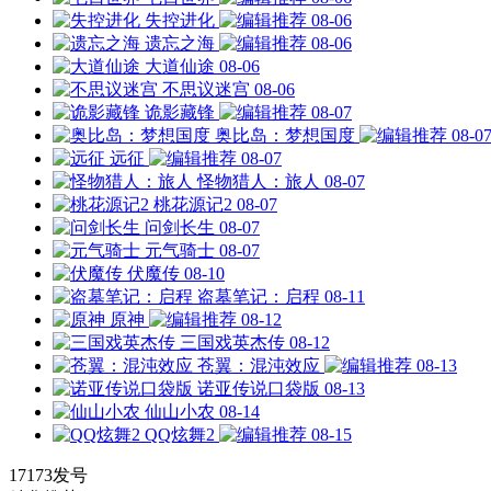
失控进化
08-06
遗忘之海
08-06
大道仙途
08-06
不思议迷宫
08-06
诡影藏锋
08-07
奥比岛：梦想国度
08-0
远征
08-07
怪物猎人：旅人
08-07
桃花源记2
08-07
问剑长生
08-07
元气骑士
08-07
伏魔传
08-10
盗墓笔记：启程
08-11
原神
08-12
三国戏英杰传
08-12
苍翼：混沌效应
08-13
诺亚传说口袋版
08-13
仙山小农
08-14
QQ炫舞2
08-15
17173发号