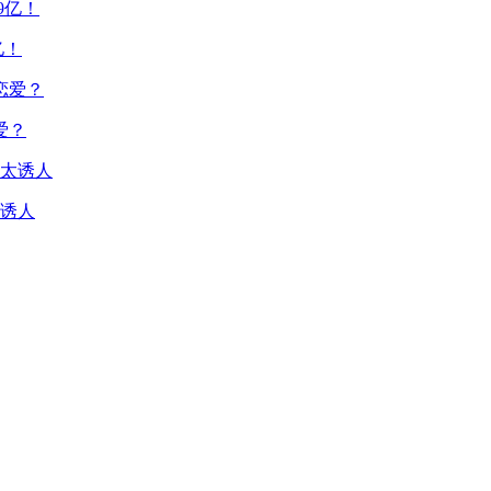
亿！
爱？
诱人