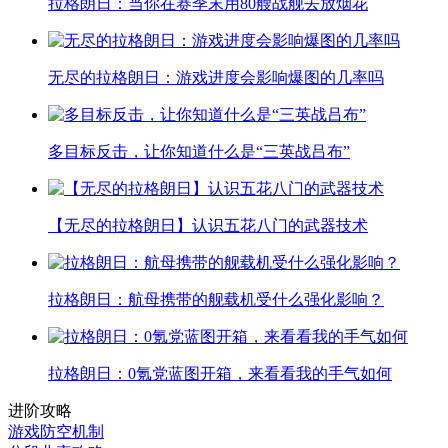
拉格朗日：当你在赛季末用80艘战舰去放烟花
无尽的拉格朗日：游戏进度会影响爆图的几率吗
多目标反击，让你知道什么是“三英战吕布”
【无尽的拉格朗日】认识五花八门的武器技术
拉格朗日：航母携带的舰载机受什么强化影响？
拉格朗日：0氪党蓝图开箱，来看看我的手气如何
进阶攻略
游戏防空机制