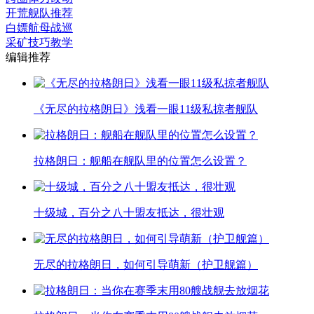
开荒舰队推荐
白嫖航母战巡
采矿技巧教学
编辑推荐
《无尽的拉格朗日》浅看一眼11级私掠者舰队
拉格朗日：舰船在舰队里的位置怎么设置？
十级城，百分之八十盟友抵达，很壮观
无尽的拉格朗日，如何引导萌新（护卫舰篇）