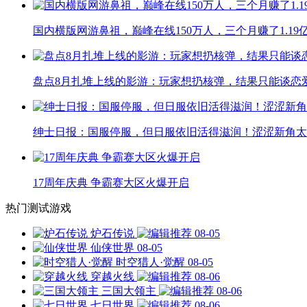
国内横版网游鼻祖，巅峰在线150万人，三个月赚了1.19
盘点8月扎堆上线的影游：玩家想扔核弹，结果只能谈恋
绅士日报：国服停服，但日服依旧活得滋润！涩涩新角太
17周年庆典 争霸赛大区火爆开启
热门测试游戏
炉石传说
08-05
仙侠世界
08-05
时空猎人·觉醒
08-05
穿越火线
08-06
三国大领主
08-06
七日世界
08-06