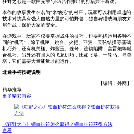
狂野之心是一款由光荣与EA合作推出的狩猎共斗游戏。
本作的故事发生在名为“米纳托”的村庄，玩家可以利用卓越的
技术对抗具有强大自然力量的可怕野兽，独自狩猎或与朋友并
肩作战，保护大家的安全。
在游戏中，玩家不仅要掌握战斗的技巧，也要熟练运用各种不
同的“机巧”，除了机匣、跳台、火把、羽翼、天弦结摆等基础
机巧外，还有机关槌、炸裂玉、连弩、连锁陷阱、轰雷炮等融
合机巧。另外还有强大的飞龙机巧，比如飞蔓、一轮马、寻兽
塔，它们需要大量能量才能运作。
北通手柄按键说明
【编辑：外网】
精华推荐
更多精彩内容
《狂野之心》锁血护符怎么获得？锁血护符获得方法
查看