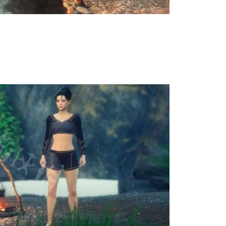
7周年庆典 争霸赛大区火
一看吓一跳：雷
爆开启
的囧图集（1171