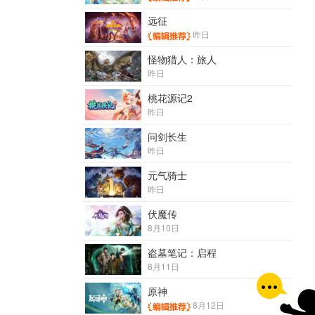
远征
昨日
怪物猎人：旅人
昨日
桃花源记2
昨日
问剑长生
昨日
元气骑士
昨日
伏魔传
8月10日
盗墓笔记：启程
8月11日
原神
8月12日