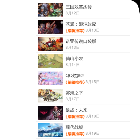
三国戏英杰传
8月12日
苍翼：混沌效应
8月13日
诺亚传说口袋版
8月13日
仙山小农
8月14日
QQ炫舞2
8月15日
雾海之下
8月17日
逆战：未来
8月18日
现代战舰
8月19日