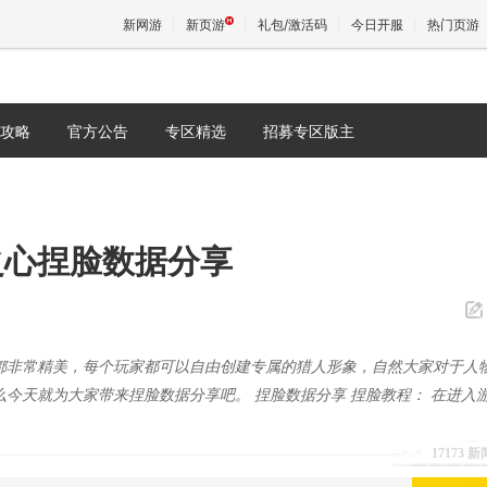
新网游
新页游
礼包/激活码
今日开服
热门页游
攻略
官方公告
专区精选
招募专区版主
魔兽
天堂
之心捏脸数据分享
王权与
都非常精美，每个玩家都可以自由创建专属的猎人形象，自然大家对于人
今天就为大家带来捏脸数据分享吧。 捏脸数据分享 捏脸教程： 在进入
17173 