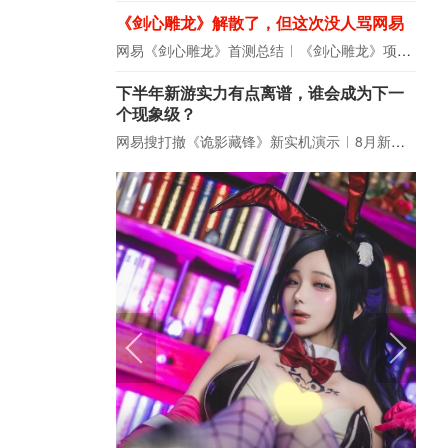
《剑心雕龙》解散了，但这次没人骂网易
网易《剑心雕龙》首测总结
《剑心雕龙》项目宣布解散
下半年新游实力有点离谱，谁会成为下一
个现象级？
网易搜打撤《诡影藏锋》新实机演示
8月新游前瞻：《诡秘之主》领衔