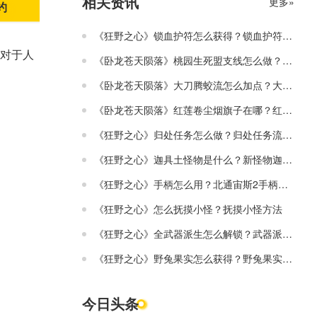
相关资讯
更多»
约
《狂野之心》锁血护符怎么获得？锁血护符获得方法
对于人
《卧龙苍天陨落》桃园生死盟支线怎么做？桃园生死盟牙旗位置分享
《卧龙苍天陨落》大刀腾蛟流怎么加点？大刀腾蛟流加点推荐
《卧龙苍天陨落》红莲卷尘烟旗子在哪？红莲卷尘烟收集攻略
《狂野之心》归处任务怎么做？归处任务流程介绍
《狂野之心》迦具土怪物是什么？新怪物迦具土介绍视频
《狂野之心》手柄怎么用？北通宙斯2手柄按键分享
《狂野之心》怎么抚摸小怪？抚摸小怪方法
《狂野之心》全武器派生怎么解锁？武器派生图鉴介绍
《狂野之心》野兔果实怎么获得？野兔果实获取方法介绍
今日头条