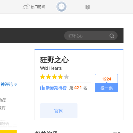
热门游戏
DNF
传奇4
剑网3旗舰版
新天龙八部
狂野之心
Wild Hearts
自由
诛仙世界
新仙侠5
1224
神评论
0
421
新游期待榜
第
名
投一票
物捏
游戏
官网
新闻导语