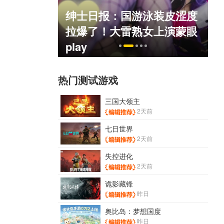
绅士日报：国游泳装皮涩度
死人不偿命
拉爆了！大雷熟女上演蒙眼
）
play
热门测试游戏
三国大领主
2天前
七日世界
2天前
失控进化
2天前
诡影藏锋
昨日
奥比岛：梦想国度
昨日