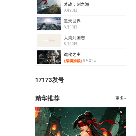
梦战：剑之海
8月20日
遮天世界
8月20日
大周列国志
8月20日
诡秘之主
8月21日
17173发号
精华推荐
更多»
×