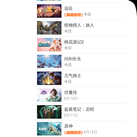
远征
今日
怪物猎人：旅人
今日
桃花源记2
今日
问剑长生
今日
元气骑士
今日
伏魔传
8月10日
盗墓笔记：启程
8月11日
原神
8月12日