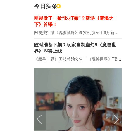
今日头条
网易做了一款“吃打撤”？新游《雾海之
下》首曝！
网易搜打撤《诡影藏锋》新实机演示
8月新游前瞻：《诡秘之主》领衔
随时准备下架？玩家自制虚幻5《魔兽世
界》即将上线
《魔兽世界》国服整治公告
《魔兽世界》TBC周年大更：双经典团本回归！