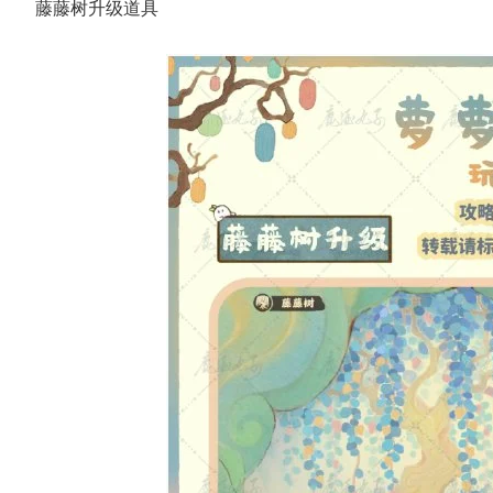
藤藤树升级道具