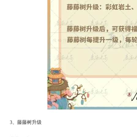
3、藤藤树升级