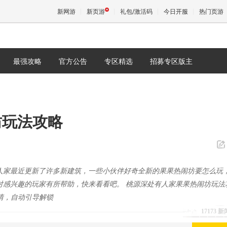
新网游
新页游
礼包/激活码
今日开服
热门页游
最强攻略
官方公告
专区精选
招募专区版主
魔兽
天堂
坊玩法攻略
王权与
人家最近更新了许多新建筑，一些小伙伴好奇全新的果果热闹坊要怎么玩
对感兴趣的玩家有所帮助，快来看看吧。 桃源深处有人家果果热闹坊玩法
务剧情，自动引导解锁
17173 