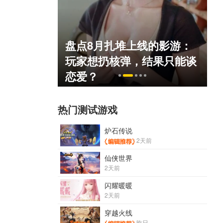
盘点8月扎堆上线的影游：
死人不偿命
玩家想扔核弹，结果只能谈
）
恋爱？
热门测试游戏
炉石传说
2天前
仙侠世界
2天前
闪耀暖暖
2天前
穿越火线
昨日