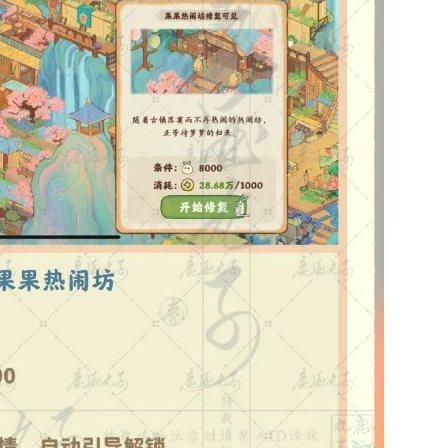
正惊漫谈：从MU开始，为
一看吓一跳：雷
么网游翅膀成了"躲不掉
的囧图集（1169
刚需"？