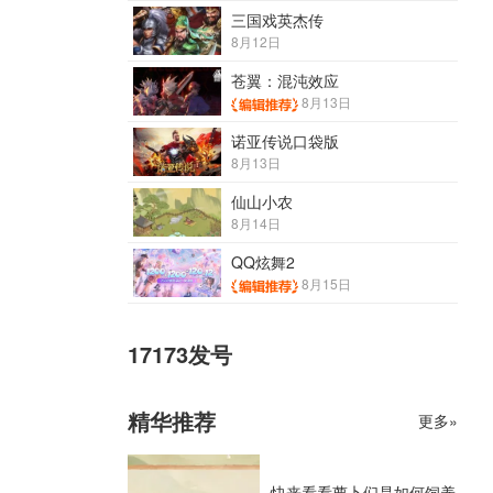
三国戏英杰传
8月12日
苍翼：混沌效应
8月13日
诺亚传说口袋版
8月13日
仙山小农
8月14日
QQ炫舞2
8月15日
17173发号
精华推荐
更多»
快来看看萝卜们是如何饲养