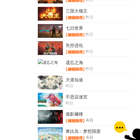
三国大领主
昨日
七日世界
昨日
失控进化
昨日
遗忘之海
昨日
大道仙途
昨日
不思议迷宫
昨日
诡影藏锋
今日
奥比岛：梦想国度
今日