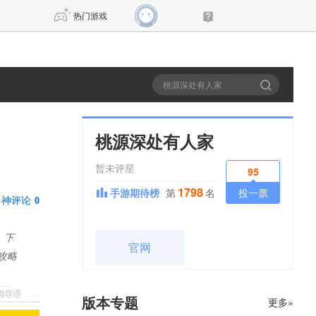
热门游戏
DNF
传奇4
剑网3旗舰版
新天龙八部
桃源深处有人家
暂未评星
自由
诛仙世界
新仙侠5
95
1798
手游期待榜
第
名
投一票
神评论
0
，下
官网
攻略
新闻导语
版本专题
更多»