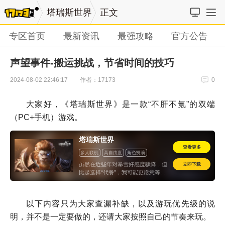
塔瑞斯世界
正文
专区首页
最新资讯
最强攻略
官方公告
声望事件-搬运挑战，节省时间的技巧
作者：17173
2024-08-02 22:46:17
0
大家好，《塔瑞斯世界》是一款“不肝不氪”的双端
（PC+手机）游戏。
塔瑞斯世界
查看更多
多人联机
高自由度
角色扮演
立即下载
虽然在近些年对暴雪好感度骤降，但
比起选择“代餐”，我可能更愿意等待
本体...
以下内容只为大家查漏补缺，以及游玩优先级的说
明，并不是一定要做的，还请大家按照自己的节奏来玩。