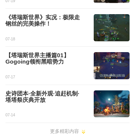
07-19
《塔瑞斯世界》实况：极限走
钢丝的完美操作！
07-18
【塔瑞斯世界主播篇01】
Gogoing领衔黑暗势力
07-17
史诗团本·全新外观·追赶机制·
塔塔祭庆典开放
07-14
更多精彩内容