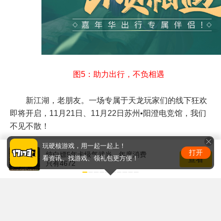
图5：助力出行，不负相遇
新江湖，老朋友。一场专属于天龙玩家们的线下狂欢
即将开启，11月21日、11月22日苏州•阳澄电竞馆，我们
不见不散！
【编辑：网络】
玩硬核游戏，用一起一起上！
打开
t
z
纯白嫖5年卡级气武当，年度消费
分享到新浪微博
分享到QQ空间
查看
看资讯、找游戏、领礼包更方便！
只有4672
w
分享到微信
精华推荐