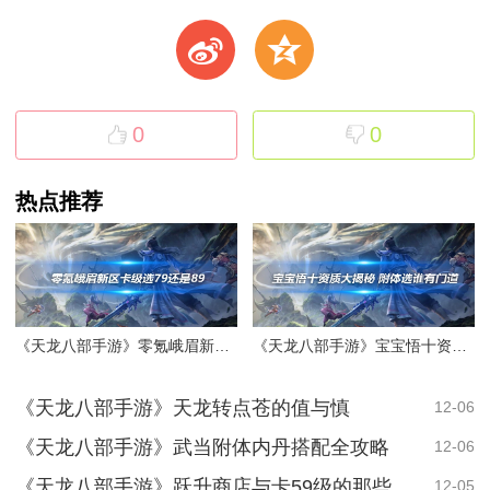
t
z
0
0
热点推荐
《天龙八部手游》零氪峨眉新区卡级选79还是89
《天龙八部手游》宝宝悟十资质大揭秘 附体选谁有门道
《天龙八部手游》天龙转点苍的值与慎
12-06
《天龙八部手游》武当附体内丹搭配全攻略
12-06
《天龙八部手游》跃升商店与卡59级的那些事儿
12-05