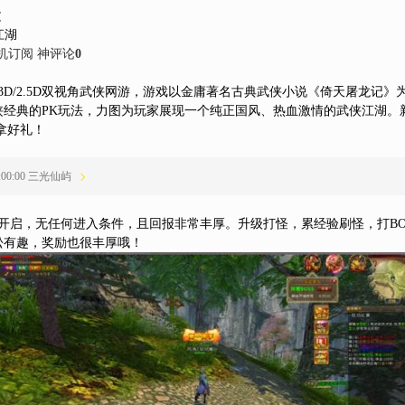
文
江湖
机订阅
神评论
0
型3D/2.5D双视角武侠网游，游戏以金庸著名古典武侠小说《倚天屠龙记
典的PK玩法，力图为玩家展现一个纯正国风、热血激情的武侠江湖。新服“
建拿好礼！
15:00:00 三光仙屿
开启，无任何进入条件，且回报非常丰厚。升级打怪，累经验刷怪，打BO
松有趣，奖励也很丰厚哦！