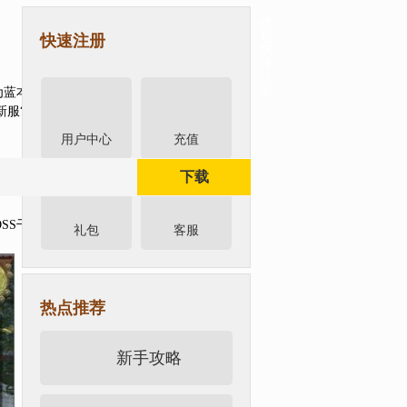
收
起
快速注册
快
速
注
册
》为蓝本，还原小说剧情，精细地刻画了多种门
侠影无踪”3月10日火爆开启,热血PK等你
用户中心
充值
下载
SS干架之余，放松一下紧绷的神经，来一次
礼包
客服
热点推荐
新手攻略