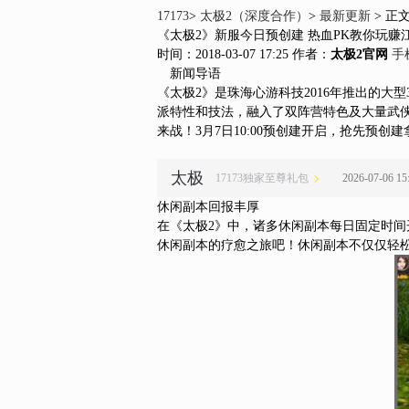
17173
>
太极2（深度合作）
>
最新更新
>
正
《太极2》新服今日预创建 热血PK教你玩赚
时间：2018-03-07 17:25
作者：
太极2官网
手
新闻导语
《太极2》是珠海心游科技2016年推出的大
派特性和技法，融入了双阵营特色及大量武侠经
来战！3月7日10:00预创建开启，抢先预创
太极
17173独家至尊礼包
2026-07-06 
休闲副本回报丰厚
在《太极2》中，诸多休闲副本每日固定时间
休闲副本的疗愈之旅吧！休闲副本不仅仅轻