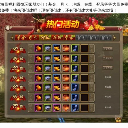
是准备了海量福利回馈玩家朋友们！基金、月卡、冲级、在线、登录等等大量
部免费！快来预创建吧！现在预创建，还有预创建大礼等你来拿哦！