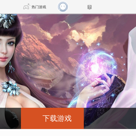
热门游戏
DNF
传奇4
剑网3旗舰版
新天龙八部
自由
诛仙世界
新仙侠5
下载游戏