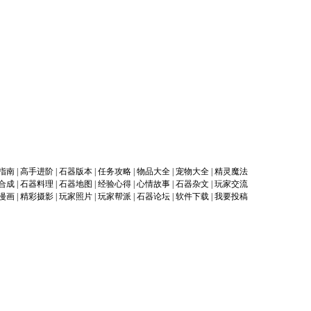
指南
|
高手进阶
|
石器版本
|
任务攻略
|
物品大全
|
宠物大全
|
精灵魔法
合成
|
石器料理
|
石器地图
|
经验心得
|
心情故事
|
石器杂文
|
玩家交流
漫画
|
精彩摄影
|
玩家照片
|
玩家帮派
|
石器论坛
|
软件下载
|
我要投稿