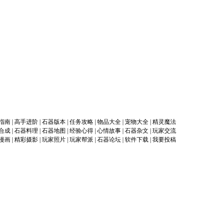
指南
|
高手进阶
|
石器版本
|
任务攻略
|
物品大全
|
宠物大全
|
精灵魔法
合成
|
石器料理
|
石器地图
|
经验心得
|
心情故事
|
石器杂文
|
玩家交流
漫画
|
精彩摄影
|
玩家照片
|
玩家帮派
|
石器论坛
|
软件下载
|
我要投稿