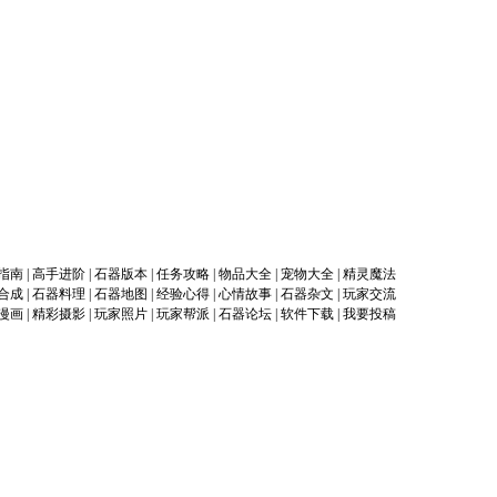
指南
|
高手进阶
|
石器版本
|
任务攻略
|
物品大全
|
宠物大全
|
精灵魔法
合成
|
石器料理
|
石器地图
|
经验心得
|
心情故事
|
石器杂文
|
玩家交流
漫画
|
精彩摄影
|
玩家照片
|
玩家帮派
|
石器论坛
|
软件下载
|
我要投稿