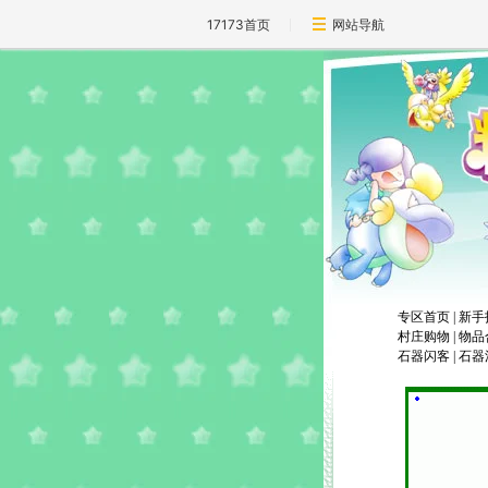
17173首页
网站导航
专区首页
|
新手
村庄购物
|
物品
石器闪客
|
石器