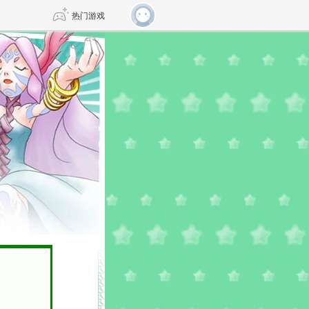
热门游戏
DNF
传奇4
剑网3旗舰版
新天龙八部
自由
诛仙世界
仙剑世界