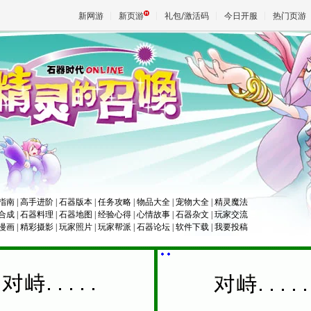
新网游
新页游
礼包/激活码
今日开服
热门页游
魔兽
天堂
王权与
指南
|
高手进阶
|
石器版本
|
任务攻略
|
物品大全
|
宠物大全
|
精灵魔法
合成
|
石器料理
|
石器地图
|
经验心得
|
心情故事
|
石器杂文
|
玩家交流
漫画
|
精彩摄影
|
玩家照片
|
玩家帮派
|
石器论坛
|
软件下载
|
我要投稿