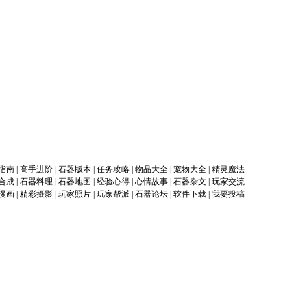
指南
|
高手进阶
|
石器版本
|
任务攻略
|
物品大全
|
宠物大全
|
精灵魔法
合成
|
石器料理
|
石器地图
|
经验心得
|
心情故事
|
石器杂文
|
玩家交流
漫画
|
精彩摄影
|
玩家照片
|
玩家帮派
|
石器论坛
|
软件下载
|
我要投稿