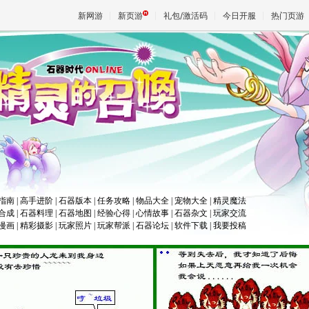
新网游
新页游
礼包/激活码
今日开服
热门页游
魔兽
天堂
王权与
指南
|
高手进阶
|
石器版本
|
任务攻略
|
物品大全
|
宠物大全
|
精灵魔法
合成
|
石器料理
|
石器地图
|
经验心得
|
心情故事
|
石器杂文
|
玩家交流
漫画
|
精彩摄影
|
玩家照片
|
玩家帮派
|
石器论坛
|
软件下载
|
我要投稿