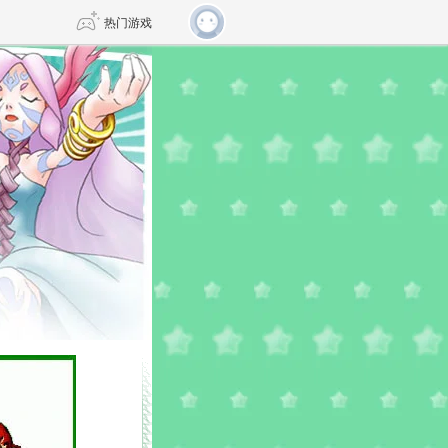
热门游戏
DNF
传奇4
剑网3旗舰版
新天龙八部
自由
诛仙世界
仙剑世界