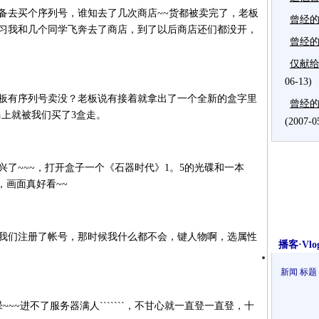
去买个序列号，谁知去了几次商店~~货都被卖完了，老板
曾经
自习我和几个同学飞奔去了商店，到了以后商店还们都没开，
曾经
仅献
06-13)
板有序列号卖没？老板说有接着就拿出了一个全新的盒字里
曾经的
马上就被我们买了3盒走。
(2007-0
了~~~，打开盒子一个《石器时代》1。5的光碟和一本
，画面真好看~~
我们注册了帐号，那时候我什么都不会，键人物啊，选属性
播客·Vlo
新闻
标题
~进不了服务器满人```````，不甘心就一直登一直登，十