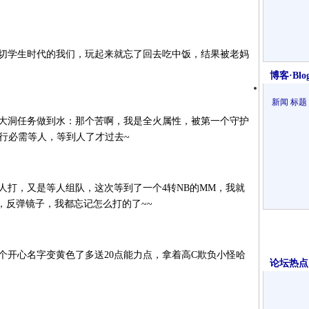
切学生时代的我们，玩起来就忘了回去吃中饭，结果被老妈
博客·Blo
新闻
标题
4大洞任务做到水：那个苦啊，我是全火属性，被第一个守护
不行必需等人，等到人了才过去~
打，又是等人组队，这次等到了一个4转NB的MM，我就
，反弹镜子，我都忘记怎么打的了~~
开心名字变黄色了多送20点能力点，拿着高C欺负小怪哈
论坛热点·