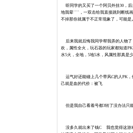
听同学的又买了一个阿贝外挂30，后
地我晕````，一双击给我直接跳到断
不掉那你就属于不正常现象了，可能是
后来我就后悔我同学帮我弄的人物了
欢，属性全火，玩石器的玩家都知道P
水5火，全地，5地5水，风属性那真是
运气好还能碰上几个带风C的人PK，
己就是血的代价：被飞
但是我自己看着号都3转了没办法只能
没多久就出来了钱C 我也觉得这游