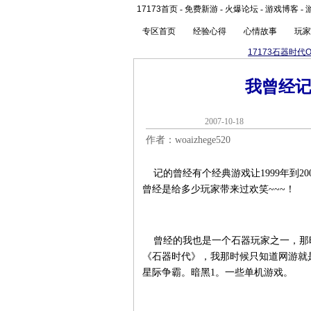
17173首页
-
免费新游
-
火爆论坛
-
游戏博客
-
专区首页
经验心得
心情故事
玩家
17173石器时代O
我曾经
2007-10-1
作者：woaizhege520
记的曾经有个经典游戏让1999年到2
曾经是给多少玩家带来过欢笑~~~！
曾经的我也是一个石器玩家之一，那时
《石器时代》，我那时候只知道网游就是
星际争霸。暗黑1。一些单机游戏。