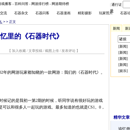
游戏播客
-
百科问答
-
网游排行榜
-
网游期待榜
|
通行证
册
交流
石器杂文
石器闪客
石器漫画
精彩摄影
玩家照片
石器
L
>
> 正文
新闻
新
记忆里的《石器时代》
[
新闻
]
8 【
加入收藏
/
文章投稿
/
截图上传
/
发表评论
】
[
新闻
]
[
新闻
]
[
新闻
]
[
娱乐
]
002年的网游玩家都知晓的一款网游：我们的《石器时代》。
候记的是我初一第2期的时候，听同学说有很好玩的游戏
可以和很多人一起玩的游戏。最多知道的也就是CS1。0，
精华文章
追忆曾