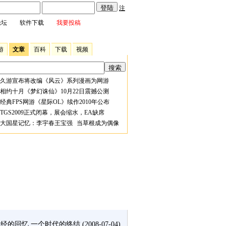
注
论坛
软件下载
我要投稿
游
文章
百科
下载
视频
久游宣布将改编《风云》系列漫画为网游
相约十月《梦幻诛仙》10月22日震撼公测
经典FPS网游《星际OL》续作2010年公布
TGS2009正式闭幕，展会缩水，EA缺席
大国星记忆：李宇春王宝强 当草根成为偶像
经的回忆 一个时代的终结
(2008-07-04)