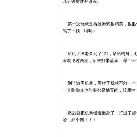
几分钟后才登进去。
第一次玩就觉得这游戏很精美，很贴
骂了一顿，呵呵~
后玩了没老久到了121，哈哈转身，
着就飞过两次，后来打带蓝暴 晕```
到了漆黑机暴，看样子我就不敢一个人
一直防御其他的事都是她弄的，转属性
然后就把机暴慢慢磨死了，打过了那个
哈，那个爽！！！