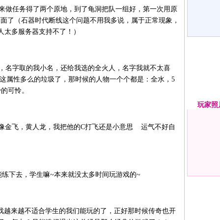
来做任务得了两个原地，到了龟洞把队一组好，第一次用原
线画面了（石器时代断线这个问题不用我多说，属于正常现象，
人太多服务器支持不了！）
，名字取的我小名，还给我选的全火人，名字我就不太喜
K这属性多么的垃圾了，那时候的人物一个个都是：全水，5
少的可怜。
玩家
照
像金飞，黄人龙，我把他的C打飞还是小意思 运气不好自
练下去，学生嘛~本来就没太多时间玩游戏的~
戏越来越不适合学生的我们能玩的了，正好那时候传奇也开