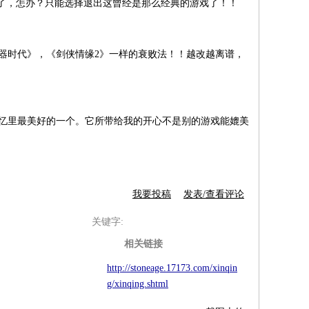
了，怎办？只能选择退出这曾经是那么经典的游戏了！！
时代》，《剑侠情缘2》一样的衰败法！！越改越离谱，
忆里最美好的一个。它所带给我的开心不是别的游戏能媲美
我要投稿
发表/查看评论
关键字:
相关链接
http://stoneage.17173.com/xinqin
g/xinqing.shtml