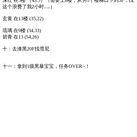
深红 在5楼 （43.5）（需要上8楼，从另1个楼梯口下到5F，找
这个浪费了我2小时.....）
玄黄 在13楼 (35,22)
琉璃 在9楼 (34,33)
碧青 在13 (54,26)
十：去漆黑20F找雪尼
十一：拿到1级黑暴宝宝，任务OVER~！