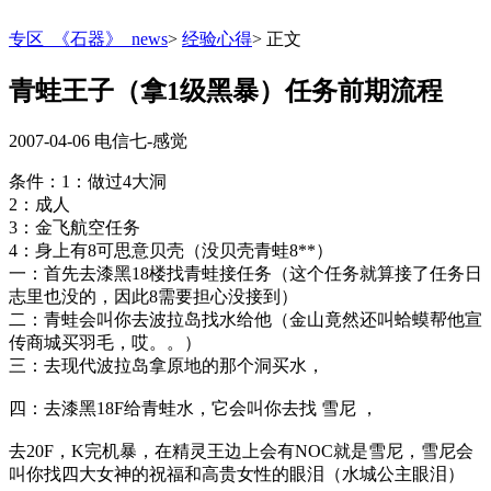
专区_《石器》_news
>
经验心得
>
正文
青蛙王子（拿1级黑暴）任务前期流程
2007-04-06
电信七-感觉
条件：1：做过4大洞
2：成人
3：金飞航空任务
4：身上有8可思意贝壳（没贝壳青蛙8**）
一：首先去漆黑18楼找青蛙接任务（这个任务就算接了任务日
志里也没的，因此8需要担心没接到）
二：青蛙会叫你去波拉岛找水给他（金山竟然还叫蛤蟆帮他宣
传商城买羽毛，哎。。）
三：去现代波拉岛拿原地的那个洞买水，
四：去漆黑18F给青蛙水，它会叫你去找 雪尼 ，
去20F，K完机暴，在精灵王边上会有NOC就是雪尼，雪尼会
叫你找四大女神的祝福和高贵女性的眼泪（水城公主眼泪）