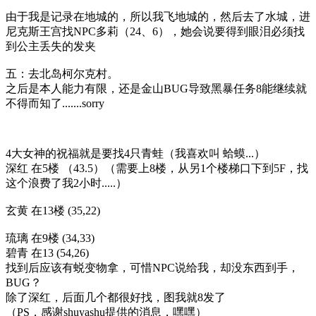
由于我是记录在地城的，所以我飞地城的，然后去了水城，进
尼克斯王宫找NPC多莉（24、6），她会说要得到眼泪必须找
到公主丢失的发夹
五：去北岛柯尔克村。
之后是本人能力有限，还是金山BUG导致黑暴任务8能继续就
不得而知了.......sorry
4大女神的祝福就是要找4只青蛙（我喜欢叫 蛤蟆...）
深红 在5楼 （43.5）（需要上8楼，从另1个楼梯口下到5F，找
这个浪费了我2小时.....）
玄黄 在13楼 (35,22)
琉璃 在9楼 (34,33)
碧青 在13 (54,26)
找到后应该有蜕变物拿，可惜NPC说给我，却没东西到手，
BUG？
除了深红，后面几个都很好找，图我就8发了
（PS，感谢shuyashu提供的消息，嘿嘿）