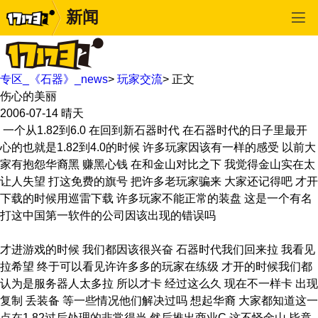
新闻
专区_《石器》_news
>
玩家交流
>
正文
伤心的美丽
2006-07-14
晴天
一个从1.82到6.0 在回到新石器时代 在石器时代的日子里最开
心的也就是1.82到4.0的时候 许多玩家因该有一样的感受 以前大
家有抱怨华裔黑 赚黑心钱 在和金山对比之下 我觉得金山实在太
让人失望 打这免费的旗号 把许多老玩家骗来 大家还记得吧 才开
下载的时候用巡雷下载 许多玩家不能正常的装盘 这是一个有名
打这中国第一软件的公司因该出现的错误吗
才进游戏的时候 我们都因该很兴奋 石器时代我们回来拉 我看见
拉希望 终于可以看见许许多多的玩家在练级 才开的时候我们都
认为是服务器人太多拉 所以才卡 经过这么久 现在不一样卡 出现
复制 丢装备 等一些情况他们解决过吗 想起华裔 大家都知道这一
点在1.82过后处理的非常得当 然后推出商业C 这不怪金山 毕竟