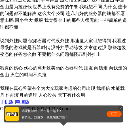
金山是为拉赚钱 世界上没有免费的午餐 我就想不同 为什么 连卡
的问题都不能解决 这么大个公司 连几台好的服务器的钱都不愿
意出吗 因小舍大 佩服 我觉得金山的那些人很无能 一些简单的道
理都不懂
说到外挂问题 假如石器时代没外挂 那速度大家可想得到 我看过
最慢的游戏就是石器时代 没外挂手动练级 大家想过没 那些超级
变态的任务怎么做 不要把什么问题都怪罪到外挂上
我真的伤心 伤心的离开这美丽的石器时代 朋友 向钱走 向钱走的
金山 灭亡的时间不久拉
我现在真心希望有个为大众玩家考虑的公司出现 我相信 水能载
舟 也能复舟的道理 人心没拉 天下有什么用
手机版
|
电脑版
Copyright © 2001-2017 17173.com
玩硬核游戏，用一起一起上！
打开
看资讯、找游戏、领礼包更方便！