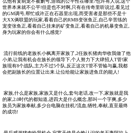
么他有复制宠不被删号,游戏的公平性在哪里?也许有人说,这个
世界本来就不公平!但是也不对啊,只有在传奇里听说过,看见过
的GM调号,帮忙或许正在石器里出现,而受害者是那些不是十
大XX俩联盟的玩家,看着自己的RMB变张鱼正,自己辛苦练的
宠变张鱼正,看着自己挂来的矿变鱼正,看着自己的机暴变鱼正,
身为玩家的你会有什么感觉?
流行前线的老族长小枫离开家族了,2任族长猪肉华收我做了他
小弟,让我有机会在族长的领导下,个人努力下大肆招人T管!家
族现有8个战队,主力不过5个队,反正这次T管不管输与赢,我都
会把副族长的位置让出来.让位给能让家族进鱼庄的能人!
家族,什么是家族,家族又是什么,套句老话,改一下,家族就是我
的家,2.0时代的都知道,进四大是什么概念,那叫一个字爽,多少
族员为家族奉献,多少台电脑在挂机?流血,牺牲,奉献,直至最终
的成功!
最后感谢猪肉给我机会,寂寞天使是今晚认识的老石妻阿拉上