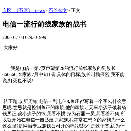
专区_《石器》_news
>
石器杂文
>
正文
电信一流行前线家族的战书
2006-07-03
029301999
大家好:
我是电信一第7页声望第28的流行前线家族的副族长
666666,本家族7月中旬T管,具体的目标,族长叫我保密,我不能
说,打死也不说!
转正题,众所周知,电信一到电信8,鱼庄都写着一个字X,什么意
思呢.意思就是控制鱼正的家族,他的家族让无辜小孩子饿着省
钱买正,骗小孩子的钱,我看不惯,身为石器一员,我看着不爽,所
以就开始在电信一自己建了家族,我常常在想,X的家族为什么
这么强?是网游专业赚钱公司开的吗?我想不是这个答案,为什