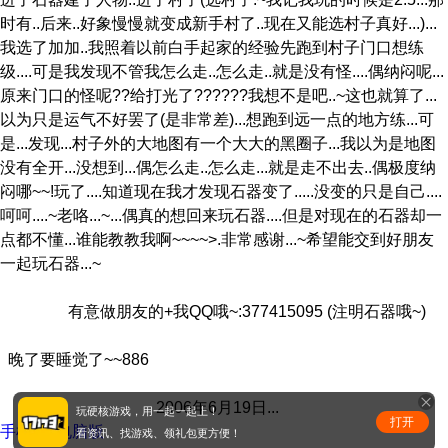
时有..后来..好象慢慢就变成新手村了..现在又能选村子真好...)...
我选了加加..我照着以前白手起家的经验先跑到村子门口想练
级....可是我发现不管我怎么走..怎么走..就是没有怪....偶纳闷呢...
原来门口的怪呢??给打光了??????我想不是吧..~这也就算了...
以为只是运气不好罢了(是非常差)...想跑到远一点的地方练...可
是...发现...村子外的大地图有一个大大的黑圈子...我以为是地图
没有全开...没想到...偶怎么走..怎么走...就是走不出去..偶极度纳
闷哪~~!玩了....知道现在我才发现石器变了.....没变的只是自己....
呵呵....~老咯...~...偶真的想回来玩石器....但是对现在的石器却一
点都不懂...谁能教教我啊~~~~>.非常感谢...~希望能交到好朋友
一起玩石器...~
有意做朋友的+我QQ哦~:377415095 (注明石器哦~)
晚了要睡觉了~~886
2006年6月19日...
玩硬核游戏，用一起一起上！
打开
手机版
|
电脑版
看资讯、找游戏、领礼包更方便！