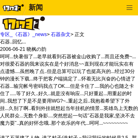
新闻
专区_《石器》_news
>
石器杂文
>
正文
石器..回忆...
2006-06-21
晓枫の韵
呵呵...快暑假了...老早就看到石器被金山收购了...而且还免费~...
对很爱石器的我来说实在是个好消息~~直到现在才能玩实在有
点遗憾....虽然晚了点..但是总算可以玩了也挺高兴的...经过30分
钟的漫长下载...终于把客户端搞定了...怀着无比兴奋的心情进了
石器...输完帐号密码我点了OK....但是卡住了....我的心也随之卡
住了.....等了好久..好久..就是没有响应...只好重起...用重起的时
间..我想了下是不是要用WG?~..重起之后..我抱着希望下了外
挂...久别了啊..看到外挂就想起当年挂机的情景...英雄岛上无数的
人民群众...无数个身影....突然想起一句话"石器是我家,坚决不去
魔力耍"..真的好怀念哦..那个欢乐的年代...呵呵...~~~~~~~~~
进了石器建了人物..进了村子(选村子.~我记我玩的时候是2.5...那