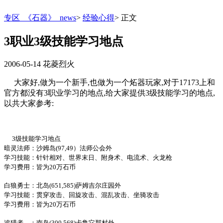
专区_《石器》_news
>
经验心得
>
正文
3职业3级技能学习地点
2006-05-14
花菱烈火
大家好,做为一个新手,也做为一个炻器玩家,对于17173上和
官方都没有3职业学习的地点,给大家提供3级技能学习的地点,
以共大家参考:
3级技能学习地点
暗灵法师：沙姆岛(97,49）法师公会外
学习技能：针针相对、世界末日、附身术、电流术、火龙枪
学习费用：皆为20万石币
白狼勇士：北岛(651,585)萨姆吉尔庄园外
学习技能：贯穿攻击、回旋攻击、混乱攻击、坐骑攻击
学习费用：皆为20万石币
追猎者 ：南岛(300,568)卡鲁它那村外