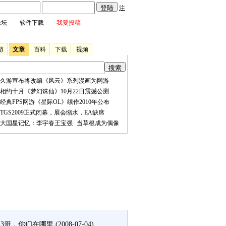
注
论坛
软件下载
我要投稿
游
文章
百科
下载
视频
久游宣布将改编《风云》系列漫画为网游
相约十月《梦幻诛仙》10月22日震撼公测
经典FPS网游《星际OL》续作2010年公布
TGS2009正式闭幕，展会缩水，EA缺席
大国星记忆：李宇春王宝强 当草根成为偶像
3哥，你们在哪里
(2008-07-04)