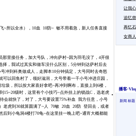
让我
追忆曾
再忆
飞~所以全水），10血 10防~ 敏不用着急，新人任务直接
女商人
员那里接任务，加大号队，冲向萨村~因为羽毛没了，4开很
选择，我试过其实和做车没什么区别，5分钟到达萨村后去
小号冲到科奥做成人，走脚本10分钟搞定，大号同时去奇怒
人完就可以回鱼村了，领好滋润，大号带着一干小号冲进庄园，
很垃圾，所以按大家喜好拿吧~再冲到啊布，直接上到6楼，
播客·Vlo
到15~20级时，这里有个小技巧~点外挂上的锁战C，选老虎
，待会就快了，对了，大号要设置75%补血 我方任意，小号
新闻
标题
虎到30就算圆满了~人 70敏 20血 20防 登回去，或者
然后到小龟洞4楼打70龟~在这里挂一晚上吧~通宵大概都能