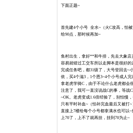
下面正题~
首先建4个小号 全水~（火C攻高，怕被
给90点，那时候再加~
鱼村出生，拿好**和牛排，先去大象店
容易就错过工交车所以走脚本是很好的
完成任务吧，都31级了，大号登回去~
依，买4个滋3，1个恩3~4个小号成
拿老虎学骑C，由于不论什么老虎都会
注意了，我可一直没说战C的事，等战C
~OK。老虎变成1.6倍经验了，别怕慢
只有平时补血~（怕补完血最后又被打~）老
直接上7楼给每个小号都拿满水也可以~
上70了，上不了就再挂，挂到70为止~