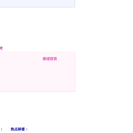
片
榮燿寶寶
：
热点标签：