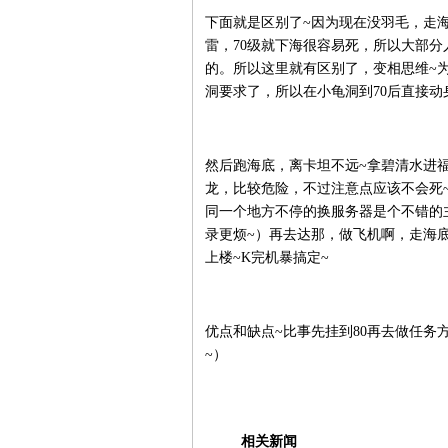
下面就是区别了~因为现在没羽毛，走海
雷，70级就下海很容易死，所以大部分
的。所以这里就有区别了，变相思维~为
洞要求了，所以在小龟洞到70后直接动
然后跑海底，离卡坦不远~拿碧清水进
龙，比较危险，不过注意点应该不会死
同一个地方不停的换服务器是个不错的
录更烦~）再去达那，做飞机啊，走海底
上楼~K完机暴搞定~
优点和缺点~比事先挂到80再去做任务
~）
相关新闻