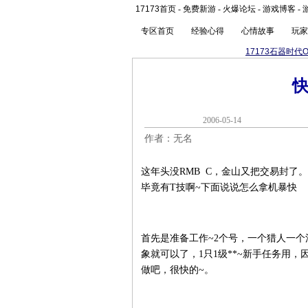
17173首页
-
免费新游
-
火爆论坛
-
游戏博客
-
专区首页
经验心得
心情故事
玩家
17173石器时代O
2006-05-1
作者：无名
这年头没RMB C，金山又把交易封了
毕竟有T技啊~下面说说怎么拿机暴快
首先是准备工作~2个号，一个猎人一个
象就可以了，1只1级**~新手任务用
做吧，很快的~。