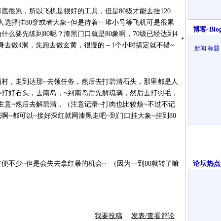
底很累，所以飞机是很好的工具，但是80级才能去挂120
人选择挂80穿或者大象~但是待着一堆小号等飞机可是很累
博客·Blo
什么要先练到80呢？漆黑门口就是80象啊，70级已经达到4
身去做4洞，先跑去做玄黄，很慢的～1个小时搞定就不错~
新闻
标题
福村，走到达那~去领任务，然后去打碧清石头，那里都是人
~打好石头，去南岛，~到南岛后先解琉璃，然后去打羽毛，
主意~然后去解碧清，（注意记录~打肉也比较烦~不过不记
啊~都可以~接好深红就网漆黑走吧~到门口挂大象~挂到80
方便不少~但是会失去拿红暴的机会~ （因为一到80就转了嘛
论坛热点·
我要投稿
发表/查看评论