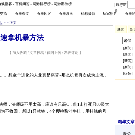
游戏播客
-
百科问答
-
网游排行榜
-
网游期待榜
|
通行证
册
交流
石器杂文
石器闪客
石器漫画
精彩摄影
玩家照片
石器
L
>
> 正文
新闻
新
快速拿机暴方法
[
新闻
]
4 【
加入收藏
/
文章投稿
/
截图上传
/
发表评论
】
[
新闻
]
[
新闻
]
[
新闻
]
[
娱乐
]
。。。想拿个进化的人龙真是痛苦~那么机暴再次成为主流，
法师，法师级不用太高，应该有只高C，能1击打死只80级大
，因为不收回，所以1只就够，4个樱桃酱汁牛排，用挂钱的号
精华文章
老公，