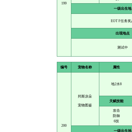
199
一级出生地
EOT F任务奖
出现地点
测试中
编号
宠物名称
属性
地2水8
邦斯凉朵
天赋技能
宠物图鉴
攻击
防御
6技
200
一级出生地