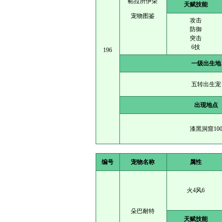
帖拉所伊朵
天赋技能
宠物图鉴
攻击
防御
突击
6技
196
一级出生地
五转出生宠
出现地点
漆黑洞窟10
编号
宠物名称
属性
火4风6
朵巴耐特
天赋技能