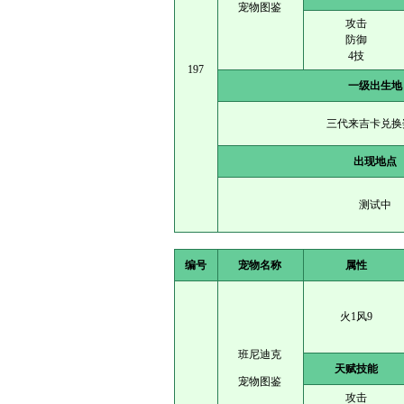
宠物图鉴
攻击
防御
4技
197
一级出生地
三代来吉卡兑换
出现地点
测试中
编号
宠物名称
属性
火1风9
班尼迪克
天赋技能
宠物图鉴
攻击