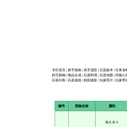
专区首页
|
新手指南
|
高手进阶
|
石器版本
|
任务攻
村庄购物
|
物品合成
|
石器料理
|
石器地图
|
经验心
石器闪客
|
石器漫画
|
精彩摄影
|
玩家照片
|
玩家帮
编号
宠物名称
属性
地６水４