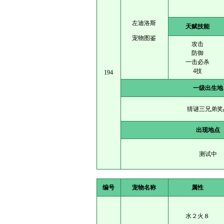
左迪洛斯
天赋技能
宠物图鉴
攻击
防御
一击必杀
4技
194
一级出生地
猜谜三兄弟奖
出现地点
测试中
编号
宠物名称
属性
水２火８