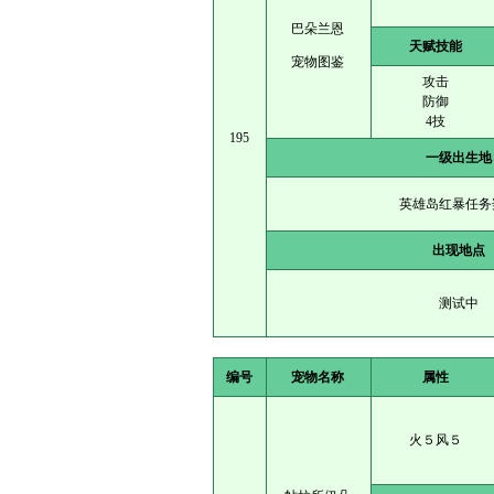
巴朵兰恩
天赋技能
宠物图鉴
攻击
防御
4技
195
一级出生地
英雄岛红暴任务
出现地点
测试中
编号
宠物名称
属性
火５风５