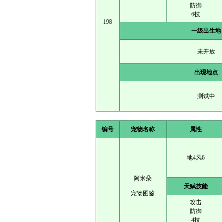
防御
6技
198
一级出生地
未开放
出现地点
测试中
编号
宠物名称
属性
地4风6
阿米朵
天赋技能
宠物图鉴
攻击
防御
4技