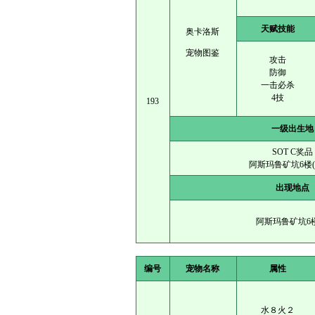
天赋技能
奥卡洛斯
宠物图鉴
攻击
防御
一击必杀
4技
193
一级出生地
SOT C奖品
阿斯玛鲁矿坑6楼(36
出现地点
阿斯玛鲁矿坑6楼
编号
宠物名称
属性
水８火２