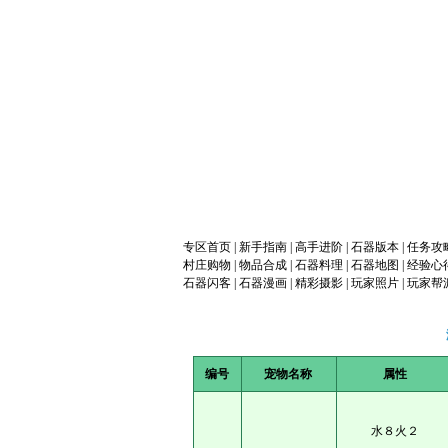
专区首页
|
新手指南
|
高手进阶
|
石器版本
|
任务攻
村庄购物
|
物品合成
|
石器料理
|
石器地图
|
经验心
石器闪客
|
石器漫画
|
精彩摄影
|
玩家照片
|
玩家帮
编号
宠物名称
属性
水８火２