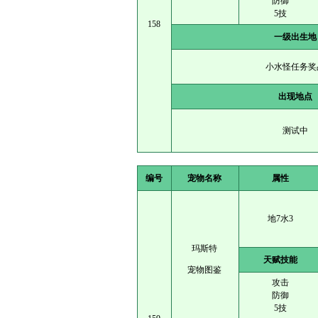
防御
5技
158
一级出生地
小水怪任务奖
出现地点
测试中
编号
宠物名称
属性
地7水3
玛斯特
天赋技能
宠物图鉴
攻击
防御
5技