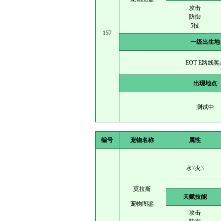
攻击
防御
5技
157
一级出生地
EOT E路线奖
出现地点
测试中
编号
宠物名称
属性
水7火3
莫拉斯
天赋技能
宠物图鉴
攻击