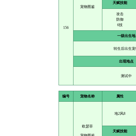
天赋技能
宠物图鉴
攻击
防御
6技
156
一级出生地
转生后出生宠
出现地点
测试中
编号
宠物名称
属性
地2风8
欧瑟菲
天赋技能
宠物图鉴