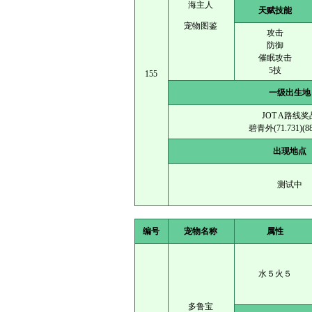
海主人
天赋技能
宠物图鉴
攻击
防御
催眠攻击
5技
155
一级出生地
JOT A路线奖
碧青外(71.731)(88
出现地点
测试中
编号
宠物名称
属性
水５火５
多鲁宝