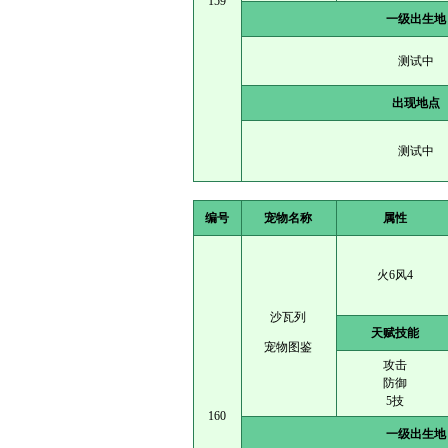
159
一级出生地
测试中
出现地点
测试中
编号
宠物名称
属性
火6风4
沙瓦列
天赋技能
宠物图鉴
攻击
防御
5技
160
一级出生地