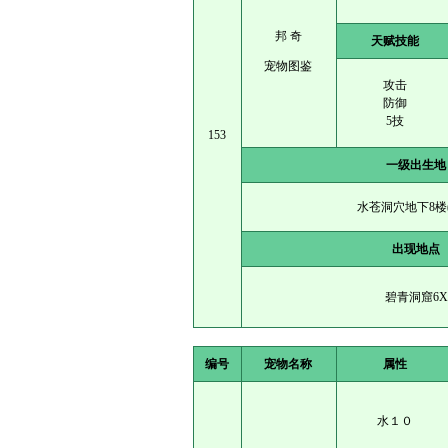
邦 奇
天赋技能
宠物图鉴
攻击
防御
5技
153
一级出生地
水苍洞穴地下8楼(3
出现地点
碧青洞窟6X
编号
宠物名称
属性
水１０