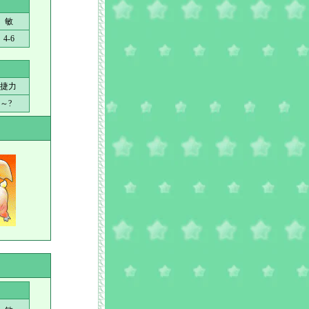
敏
4-6
捷力
?～?