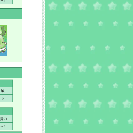
?～?
敏
6
捷力
?～?