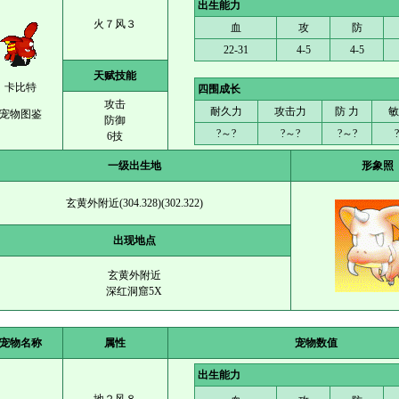
出生能力
火７风３
血
攻
防
22-31
4-5
4-5
天赋技能
卡比特
四围成长
攻击
耐久力
攻击力
防 力
敏
宠物图鉴
防御
?～?
?～?
?～?
6技
一级出生地
形象照
玄黄外附近(304.328)(302.322)
出现地点
玄黄外附近
深红洞窟5X
宠物名称
属性
宠物数值
出生能力