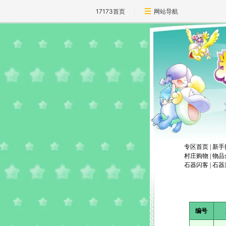
17173首页
网站导航
专区首页
|
新手
村庄购物
|
物品
石器闪客
|
石器
编号