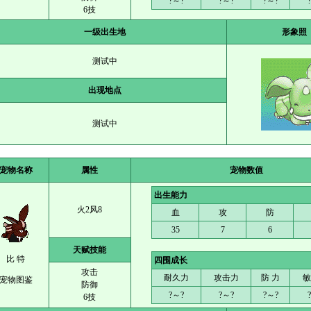
?～?
?～?
?～?
6技
一级出生地
形象照
测试中
出现地点
测试中
宠物名称
属性
宠物数值
出生能力
火2风8
血
攻
防
35
7
6
天赋技能
比 特
四围成长
攻击
耐久力
攻击力
防 力
敏
宠物图鉴
防御
?～?
?～?
?～?
6技