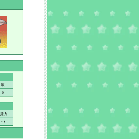
敏
6
捷力
?～?