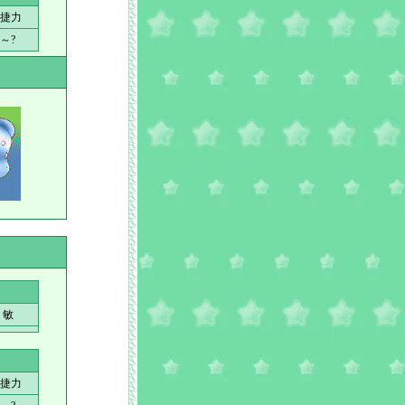
捷力
?～?
敏
捷力