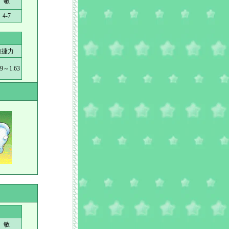
敏
4-7
敏捷力
89～1.63
敏