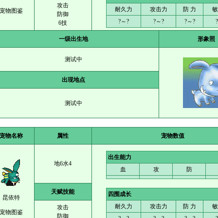
攻击
耐久力
攻击力
防 力
敏
宠物图鉴
防御
?～?
?～?
?～?
6技
一级出生地
形象照
测试中
出现地点
测试中
宠物名称
属性
宠物数值
出生能力
地6水4
血
攻
防
天赋技能
四围成长
昆依特
耐久力
攻击力
防 力
敏
攻击
宠物图鉴
防御