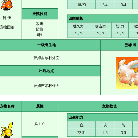
18-23
3-4
3-4
天赋技能
昆 伊
四围成长
攻击
耐久力
攻击力
防 力
敏
宠物图鉴
防御
?～?
?～?
?～?
6技
一级出生地
形象照
萨姆吉尔村外面
出现地点
萨姆吉尔村外面
宠物名称
属性
宠物数值
出生能力
风１０
血
攻
防
22-31
4-6
3-5