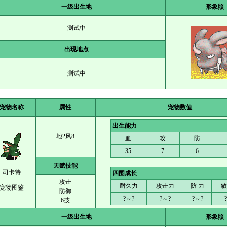
一级出生地
形象照
测试中
出现地点
测试中
宠物名称
属性
宠物数值
出生能力
地2风8
血
攻
防
35
7
6
天赋技能
司卡特
四围成长
攻击
耐久力
攻击力
防 力
敏
宠物图鉴
防御
?～?
?～?
?～?
6技
一级出生地
形象照