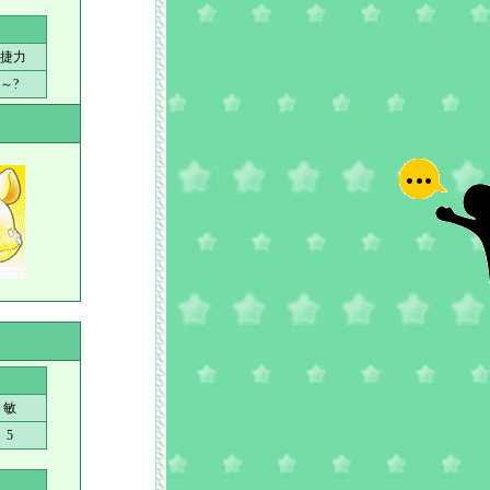
捷力
?～?
敏
5