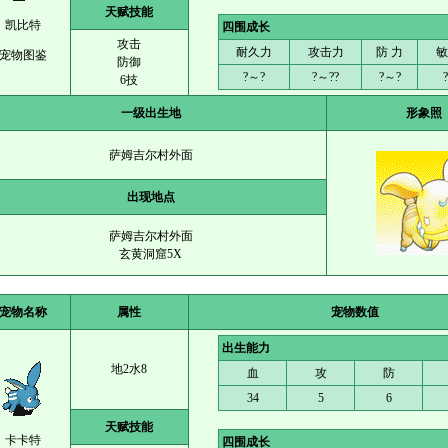
天赋技能
凯比特
四围成长
攻击
耐久力
攻击力
防 力
敏
宠物图鉴
防御
?～?
?～??
?～?
6技
一级出生地
形象照
萨姆吉尔村外面
出现地点
萨姆吉尔村外面
玄黄洞窟5X
宠物名称
属性
宠物数值
出生能力
地2水8
血
攻
防
34
5
6
天赋技能
卡卡特
四围成长