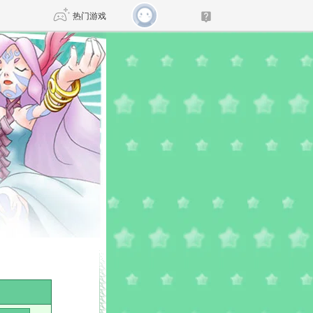
热门游戏
DNF
传奇4
剑网3旗舰版
新天龙八部
自由
诛仙世界
仙剑世界