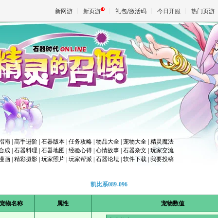
新网游
新页游
礼包/激活码
今日开服
热门页游
魔兽
天堂
王权与
指南
|
高手进阶
|
石器版本
|
任务攻略
|
物品大全
|
宠物大全
|
精灵魔法
合成
|
石器料理
|
石器地图
|
经验心得
|
心情故事
|
石器杂文
|
玩家交流
漫画
|
精彩摄影
|
玩家照片
|
玩家帮派
|
石器论坛
|
软件下载
|
我要投稿
凯比系089-096
宠物名称
属性
宠物数值