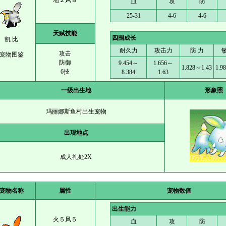
地２风８
血
攻
防
25-31
4-6
4-6
天赋技能
四围成长
凯 比
耐久力
攻击力
防 力
攻击
宠物图鉴
防御
9.454～
1.656～
1.828～1.43
1.9
6技
8.384
1.63
一级出生地
形象照
玛丽娜斯鱼村出生宠物
出现地点
成人礼处2X
宠物名称
属性
宠物数值
出生能力
火５风５
血
攻
防