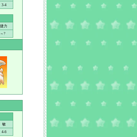
3-4
捷力
?～?
敏
4-6