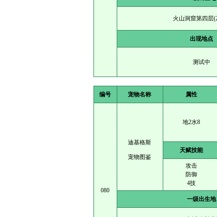
火山洞窟第四层(28
出现地点
测试中
编号
宠物名称
属性
地2水8
迪基格斯
天赋技能
宠物图鉴
攻击
防御
4技
080
一级出生地