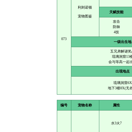
利则诺顿
天赋技能
宠物图鉴
攻击
防御
4技
073
一级出生地
五兄弟解谜奖
琉璃洞窟13
会与等高一起
出现地点
琉璃洞窟6X
地下3楼8X(无
编号
宠物名称
属性
水3火7