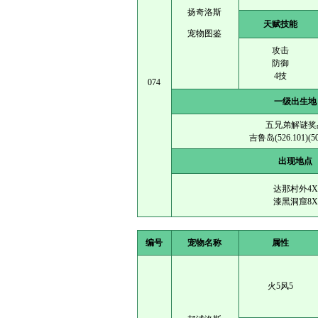
扬奇洛斯
天赋技能
宠物图鉴
攻击
防御
4技
074
一级出生地
五兄弟解谜奖
吉鲁岛(526.101)(50
出现地点
达那村外4X
漆黑洞窟8X
编号
宠物名称
属性
火5风5