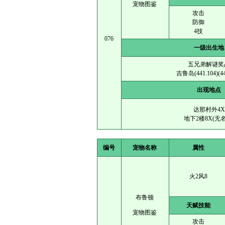
宠物图鉴
攻击
防御
4技
076
一级出生地
五兄弟解谜奖
吉鲁岛(441.104)(44
出现地点
达那村外4X
地下2楼8X(无
编号
宠物名称
属性
火2风8
布鲁顿
天赋技能
宠物图鉴
攻击