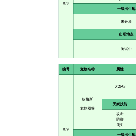
078
一级出生地
未开放
出现地点
测试中
编号
宠物名称
属性
火2风8
扬格斯
天赋技能
宠物图鉴
攻击
防御
5技
079
一级出生地