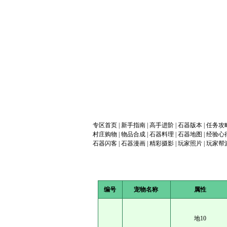
专区首页
|
新手指南
|
高手进阶
|
石器版本
|
任务攻
村庄购物
|
物品合成
|
石器料理
|
石器地图
|
经验心
石器闪客
|
石器漫画
|
精彩摄影
|
玩家照片
|
玩家帮
编号
宠物名称
属性
地10