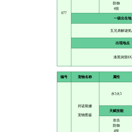
防御
4技
077
一级出生地
五兄弟解谜奖
出现地点
漆黑洞窟8X
编号
宠物名称
属性
水5火5
邦诺斯娜
天赋技能
宠物图鉴
攻击
防御
4技