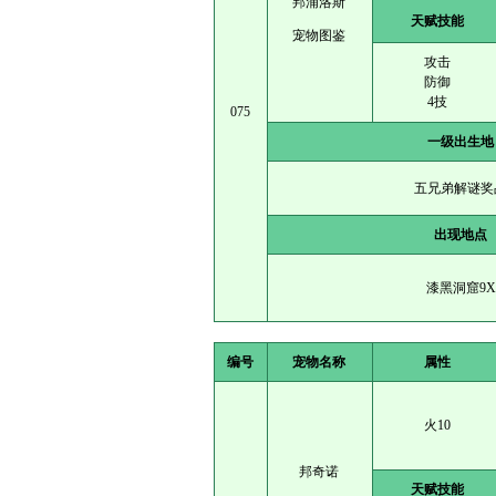
邦浦洛斯
天赋技能
宠物图鉴
攻击
防御
4技
075
一级出生地
五兄弟解谜奖
出现地点
漆黑洞窟9X
编号
宠物名称
属性
火10
邦奇诺
天赋技能