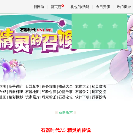
新网游
新页游
礼包/激活码
今日开服
热门页游
魔兽
天堂
王权与
指南
|
高手进阶
|
石器版本
|
任务攻略
|
物品大全
|
宠物大全
|
精灵魔法
合成
|
石器料理
|
石器地图
|
经验心得
|
心情故事
|
石器杂文
|
玩家交流
漫画
|
精彩摄影
|
玩家照片
|
玩家帮派
|
石器论坛
|
软件下载
|
我要投稿
石器版本
石器时代7.5-精灵的传说