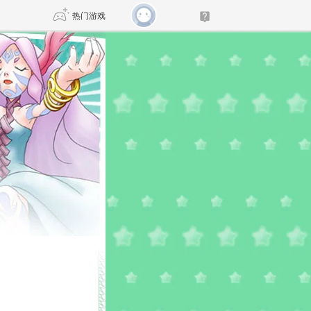
热门游戏
DNF
传奇4
剑网3旗舰版
新天龙八部
自由
诛仙世界
仙剑世界