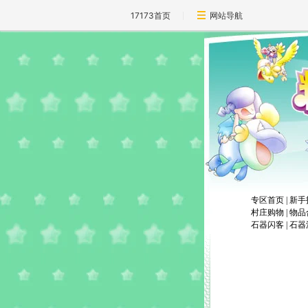
17173首页
网站导航
专区首页
|
新手
村庄购物
|
物品
石器闪客
|
石器