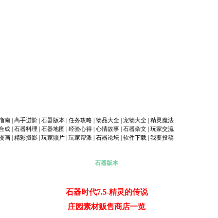
指南
|
高手进阶
|
石器版本
|
任务攻略
|
物品大全
|
宠物大全
|
精灵魔法
合成
|
石器料理
|
石器地图
|
经验心得
|
心情故事
|
石器杂文
|
玩家交流
漫画
|
精彩摄影
|
玩家照片
|
玩家帮派
|
石器论坛
|
软件下载
|
我要投稿
石器版本
石器时代7.5-精灵的传说
庄园素材贩售商店一览