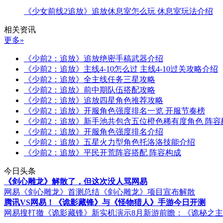
《少女前线2追放》追放休息室怎么玩 休息室玩法介绍
相关资讯
更多»
《少前2：追放》追放绝密手稿武器介绍
《少前2：追放》主线4-10怎么过 主线4-10过关攻略介绍
《少前2：追放》全主线任务三星攻略
《少前2：追放》前中期队伍搭配攻略
《少前2：追放》追放四星角色推荐攻略
《少前2：追放》开服角色强度排名一览 开服节奏榜
《少前2：追放》新手池共包含五位橙色稀有度角色 阵容
《少前2：追放》开服角色强度排名介绍
《少前2：追放》五星火力型角色托洛洛技能介绍
《少前2：追放》平民开荒阵容搭配 阵容构成
今日头条
《剑心雕龙》解散了，但这次没人骂网易
网易《剑心雕龙》首测总结
《剑心雕龙》项目宣布解散
腾讯VS网易！《诡影藏锋》与《怪物猎人》手游今日开测
网易搜打撤《诡影藏锋》新实机演示
8月新游前瞻：《诡秘之