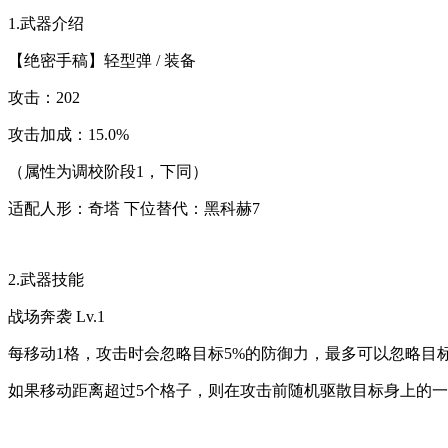
1.武器介绍
【绝密手稿】轻型弹 / 装备
攻击：202
攻击加成：15.0%
（属性为调校阶段1，下同）
适配人形：奇塔 下位替代：黑科赫7
2.武器技能
战场奔袭 Lv.1
每移动1格，攻击时会忽略目标5%的防御力，最多可以忽略目标
如果移动距离超过5个格子，则在攻击前随机驱散目标身上的