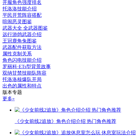
开服角色强度排名
托洛洛技能介绍
平民开荒阵容搭配
喧闹恶灵图鉴
武器大全 全武器图鉴
远行游鸽武器介绍
王冠鹿角兔图鉴
武器配件获取方法
属性克制关系
角色闪电技能介绍
罗丽科·ETs型背景故事
双纳甘禁技能队阵容
托洛洛核爆队开局
出色的属性和特点
版本专题
更多»
《少女前线2追放》角色介绍介绍 热门角色推荐