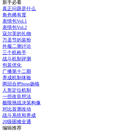
新手必看
真正问题是什么
角色稀有度
表情包Vol.1
表情包Vol.2
寇尔芙的礼物
万圣节的装扮
外服二测讨论
三个机枪手
战斗机制评测
包装优化
广播第十二期
养成机制体验
两回合把boss扬咯
人形定位机制
一些改良想法
极限挑战决策构像
对比首测改动
战斗系统和养成
20级困难全通
编辑推荐