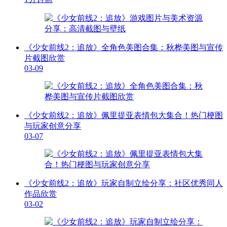
《少女前线2：追放》全角色美图合集：秋桦美图与宣传
片截图欣赏
03-09
《少女前线2：追放》佩里提亚表情包大集合！热门梗图
与玩家创意分享
03-07
《少女前线2：追放》玩家自制立绘分享：社区优秀同人
作品欣赏
03-02