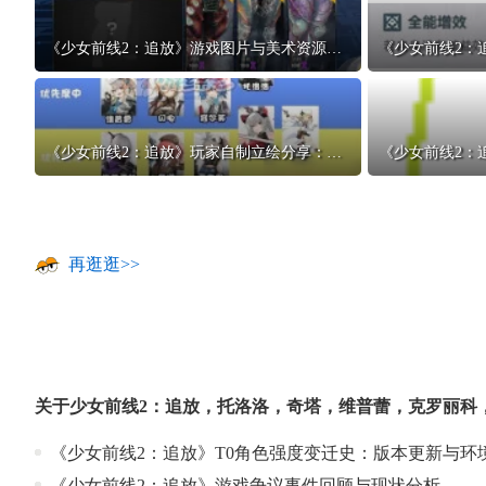
《少女前线2：追放》游戏图片与美术资源分享：高清截图与壁纸
《少女前线2：追放》玩家自制立绘分享：社区优秀同人作品欣赏
再逛逛>>
关于
少女前线2：追放
，
托洛洛
，
奇塔
，
维普蕾
，
克罗丽科
《少女前线2：追放》T0角色强度变迁史：版本更新与环
《少女前线2：追放》游戏争议事件回顾与现状分析