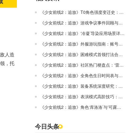
载
《少女前线2：追放》T0角色强度变迁史：版本更新与环境影响
《少女前线2：追放》游戏争议事件回顾与现状分析
《少女前线2：追放》‘冷凝’导染应用场景详解：控场与输出
《少女前线2：追放》外服游玩指南：账号、网络与内容前瞻
《少女前线2：追放》困难模式首领打法合集：机制与阵容克制
敌人造
领，托
《少女前线2：追放》社区热门梗盘点：‘雷蒙先生’‘以色列’等
《少女前线2：追放》全角色生日时间表与对应奖励一览
《少女前线2：追放》装备系统深度研究：从获取到毕业搭配
《少女前线2：追放》表演模式高阶技巧：积分提升与奖励获取
《少女前线2：追放》角色‘库洛洛’与‘可露凯’协同作战研究
今日头条