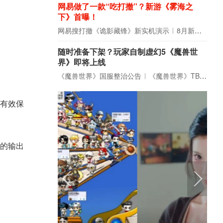
网易做了一款“吃打撤”？新游《雾海之
下》首曝！
网易搜打撤《诡影藏锋》新实机演示
8月新游前瞻：《诡秘之主》领衔
随时准备下架？玩家自制虚幻5《魔兽世
界》即将上线
《魔兽世界》国服整治公告
《魔兽世界》TBC周年大更：双经典团本回归！
有效保
的输出