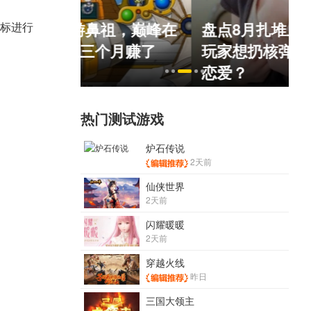
祖，巅峰在
盘点8月扎堆上线的影游：
标进行
个月赚了
玩家想扔核弹，结果只能谈
恋爱？
热门测试游戏
炉石传说
2天前
仙侠世界
2天前
闪耀暖暖
2天前
穿越火线
昨日
三国大领主