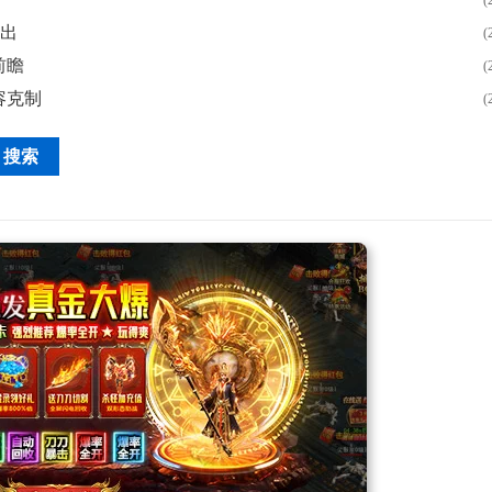
输出
(
前瞻
(
容克制
(