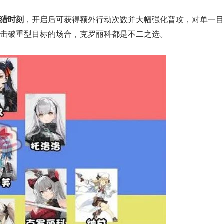
国内横版网游鼻
一看吓一跳：雷死人不偿命
猎时刻
，开启后可获得额外行动次数并大幅强化普攻，对单一目
线150万人，三
囧图集（1170）
击破重型目标的场合，克罗丽科都是不二之选。
1.19亿！