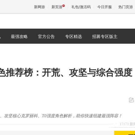
新网游
新页游
礼包/激活码
今日开服
热门页游
讯
最强攻略
官方公告
专区精选
招募专区版主
魔兽
天堂
色推荐榜：开荒、攻坚与综合强度
王权与
、攻坚核心克罗丽科、T0强度角色解析，助你快速组建最强阵容！
17173 