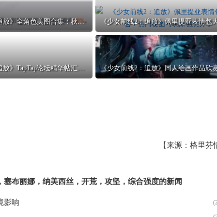
《少女前线2：追放》全角色美图合集：秋桦美图与宣传片截图欣赏
《少女前线2：追放》TapTap论坛精华帖汇总：热门讨论与玩家心得
【来源：格里芬
，
塞布丽娜
，
纳美西丝
，
开荒
，
攻坚
，
综合强度
的新闻
境影响
(
(