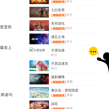
昨日
七日世界
昨日
失控进化
更是惊
昨日
遗忘之海
昨日
爆发上
大道仙途
昨日
不思议迷宫
昨日
诡影藏锋
今日
奥比岛：梦想国度
。两者均
今日
远征
今日