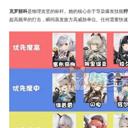
正惊漫谈：从MU开始，为
克罗丽科
是物理攻坚的标杆。她的核心在于导染爆发技能
狩
什么网游翅膀成了"躲不掉
的
超高频率的打击，瞬间蒸发敌方高威胁单位。任何需要快速
的刚需"？