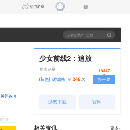
热门游戏
DNF
传奇4
剑网3旗舰版
新天龙八部
少女前线2：追放
暂未评星
自由
诛仙世界
新仙侠5
19347
246
热门游戏榜
第
名
投一票
神评论
0
游戏下载
官网
新闻导语
相关资讯
更多»