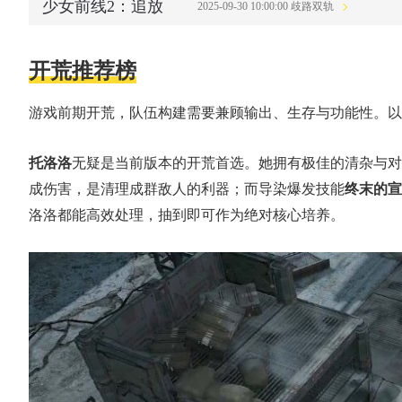
少女前线2：追放
2025-09-30 10:00:00 歧路双轨
开荒推荐榜
游戏前期开荒，队伍构建需要兼顾输出、生存与功能性。以
托洛洛
无疑是当前版本的开荒首选。她拥有极佳的清杂与对
成伤害，是清理成群敌人的利器；而导染爆发技能
终末的宣
洛洛都能高效处理，抽到即可作为绝对核心培养。