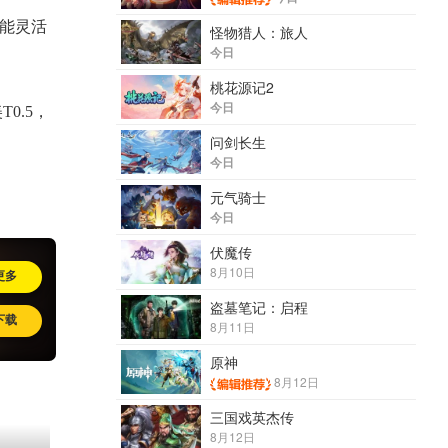
能灵活
怪物猎人：旅人
今日
桃花源记2
今日
0.5，
问剑长生
今日
元气骑士
今日
伏魔传
8月10日
更多
盗墓笔记：启程
下载
8月11日
原神
8月12日
三国戏英杰传
8月12日