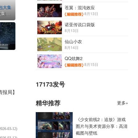
苍翼：混沌效应
8月13日
《少女前线2：追放》佩里提亚表情包大集合！热门梗图与玩家创意分享
诺亚传说口袋版
8月13日
仙山小农
《少女前线2：追放》同人绘画作品欣赏，创作者与精彩作品推荐
8月14日
QQ炫舞2
8月15日
17173发号
情报局】
精华推荐
更多»
《少女前线2：追放》游戏
图片与美术资源分享：高清
2026-03-12)
截图与壁纸
2026-03-12)